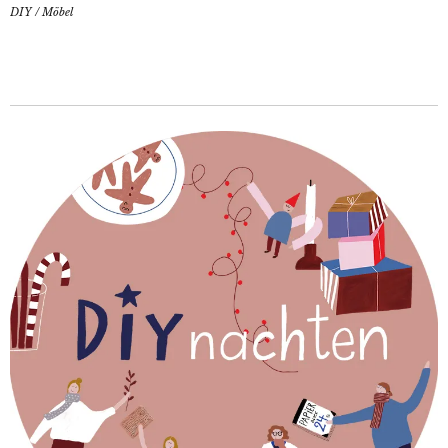
DIY
/
Möbel