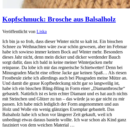
Kopfschmuck: Brosche aus Balsalholz
Veröffentlicht von
Liska
Ich bin ja so froh, dass dieser Winter nicht so kalt ist. Ein bisschen
Schnee zu Weihnachten wäre zwar schön gewesen, aber im Februar
habe ich sowieso immer keinen Bock auf Winter mehr. Besonders
dieses Jahr nicht, denn mein dicker und dicker werdender Bauch
sorgt dafür, dass ich bald in keine meiner Winterjacken mehr
reinpasse. Da lobe ich mir das regnerische Schietwetter! Denn bei
Minusgraden Macht eine offene Jacke gar keinen Spaß… Als riesen
Frostbeule ziehe ich allerdings auch bei Plusgraden meine Mütze an.
Und damit die graue Kopfbedeckung nicht gar so langweilig ist,
habe ich ein bisschen Bling-Bling in Form einer „Diamantbrosche“
gebastelt. Natürlich ist es kein echter Diamant und es hat auch nichts
mit Steinchen und Glitzer zu tun – das würde ja so gar nicht zu mir
passen. Ich habe mich lediglich der Form angenommen und aus
Holz und Wolle ein wenig glänziges Exemplar gebastelt. Das
Balsaholz habe ich schon vor längerer Zeit gekauft, weil ich
unbedingt etwas daraus basteln wollte. Ich war schon als Kind ganz
fasziniert von dem weichen Material …