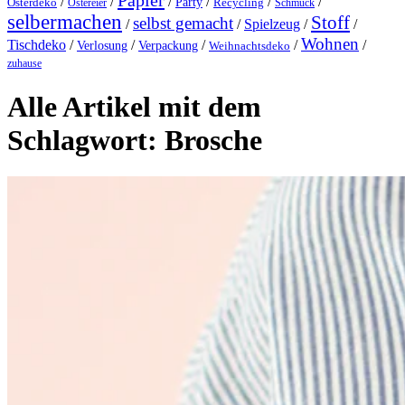
Papier
/
/
/
/
/
/
Party
Osterdeko
Ostereier
Recycling
Schmuck
selbermachen
Stoff
selbst gemacht
/
/
Spielzeug
/
/
Wohnen
Tischdeko
/
/
/
/
/
Verlosung
Verpackung
Weihnachtsdeko
zuhause
Alle Artikel mit dem
Schlagwort:
Brosche