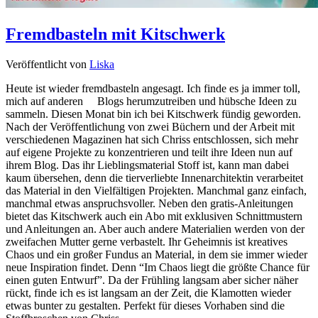
Fremdbasteln mit Kitschwerk
Veröffentlicht von
Liska
Heute ist wieder fremdbasteln angesagt. Ich finde es ja immer toll,
mich auf anderen Blogs herumzutreiben und hübsche Ideen zu
sammeln. Diesen Monat bin ich bei Kitschwerk fündig geworden.
Nach der Veröffentlichung von zwei Büchern und der Arbeit mit
verschiedenen Magazinen hat sich Chriss entschlossen, sich mehr
auf eigene Projekte zu konzentrieren und teilt ihre Ideen nun auf
ihrem Blog. Das ihr Lieblingsmaterial Stoff ist, kann man dabei
kaum übersehen, denn die tierverliebte Innenarchitektin verarbeitet
das Material in den Vielfältigen Projekten. Manchmal ganz einfach,
manchmal etwas anspruchsvoller. Neben den gratis-Anleitungen
bietet das Kitschwerk auch ein Abo mit exklusiven Schnittmustern
und Anleitungen an. Aber auch andere Materialien werden von der
zweifachen Mutter gerne verbastelt. Ihr Geheimnis ist kreatives
Chaos und ein großer Fundus an Material, in dem sie immer wieder
neue Inspiration findet. Denn “Im Chaos liegt die größte Chance für
einen guten Entwurf”. Da der Frühling langsam aber sicher näher
rückt, finde ich es ist langsam an der Zeit, die Klamotten wieder
etwas bunter zu gestalten. Perfekt für dieses Vorhaben sind die