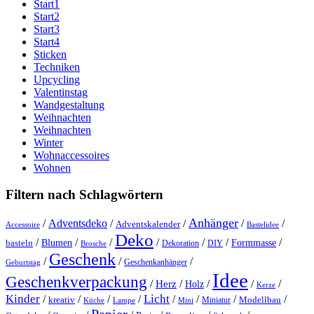
Start1
Start2
Start3
Start4
Sticken
Techniken
Upcycling
Valentinstag
Wandgestaltung
Weihnachten
Weihnachten
Winter
Wohnaccessoires
Wohnen
Filtern nach Schlagwörtern
Anhänger
/
Adventsdeko
/
/
/
/
Adventskalender
Accessoire
Bastelidee
Deko
/
/
/
/
/
/
/
Blumen
Formmasse
basteln
Dekoration
DIY
Brosche
Geschenk
/
/
/
Geschenkanhänger
Geburtstag
Idee
Geschenkverpackung
/
/
/
/
/
Herz
Holz
Kerze
Kinder
Licht
/
/
/
/
/
/
/
/
kreativ
Miniatur
Modellbau
Küche
Lampe
Mini