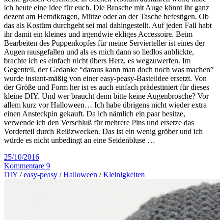
ich heute eine Idee für euch. Die Brosche mit Auge könnt ihr ganz
dezent am Hemdkragen, Mütze oder an der Tasche befestigen. Ob
das als Kostüm durchgeht sei mal dahingestellt. Auf jeden Fall habt
ihr damit ein kleines und irgendwie ekliges Accessoire. Beim
Bearbeiten des Puppenkopfes für meine Servierteller ist eines der
Augen rausgefallen und als es mich dann so liedlos anblickte,
brachte ich es einfach nicht übers Herz, es wegzuwerfen. Im
Gegenteil, der Gedanke “daraus kann man doch noch was machen”
wurde instant-mäßig von einer easy-peasy-Bastelidee ersetzt. Von
der Größe und Form her ist es auch einfach prädestiniert für dieses
kleine DIY. Und wer braucht denn bitte keine Augenbrosche? Vor
allem kurz vor Halloween… Ich habe übrigens nicht wieder extra
einen Ansteckpin gekauft. Da ich nämlich ein paar besitze,
verwende ich den Verschluß für mehrere Pins und ersetze das
Vorderteil durch Reißzwecken. Das ist ein wenig gröber und ich
würde es nicht unbedingt an eine Seidenbluse …
25/10/2016
Kommentare 9
DIY
/
easy-peasy
/
Halloween
/
Kleinigkeiten