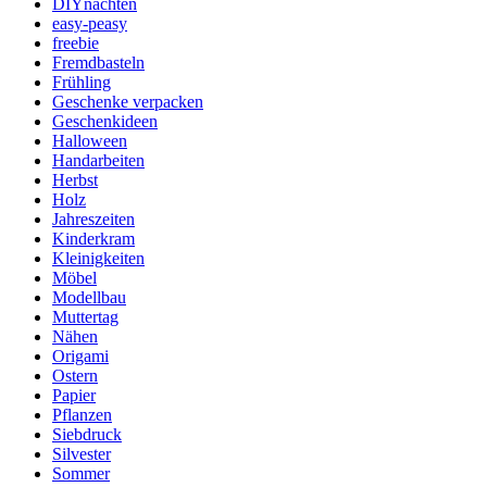
DIYnachten
easy-peasy
freebie
Fremdbasteln
Frühling
Geschenke verpacken
Geschenkideen
Halloween
Handarbeiten
Herbst
Holz
Jahreszeiten
Kinderkram
Kleinigkeiten
Möbel
Modellbau
Muttertag
Nähen
Origami
Ostern
Papier
Pflanzen
Siebdruck
Silvester
Sommer