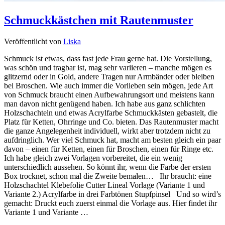
Schmuckkästchen mit Rautenmuster
Veröffentlicht von
Liska
Schmuck ist etwas, dass fast jede Frau gerne hat. Die Vorstellung,
was schön und tragbar ist, mag sehr variieren – manche mögen es
glitzernd oder in Gold, andere Tragen nur Armbänder oder bleiben
bei Broschen. Wie auch immer die Vorlieben sein mögen, jede Art
von Schmuck braucht einen Aufbewahrungsort und meistens kann
man davon nicht genügend haben. Ich habe aus ganz schlichten
Holzschachteln und etwas Acrylfarbe Schmuckkästen gebastelt, die
Platz für Ketten, Ohrringe und Co. bieten. Das Rautenmuster macht
die ganze Angelegenheit individuell, wirkt aber trotzdem nicht zu
aufdringlich. Wer viel Schmuck hat, macht am besten gleich ein paar
davon – einen für Ketten, einen für Broschen, einen für Ringe etc.
Ich habe gleich zwei Vorlagen vorbereitet, die ein wenig
unterschiedlich aussehen. So könnt ihr, wenn die Farbe der ersten
Box trocknet, schon mal die Zweite bemalen… Ihr braucht: eine
Holzschachtel Klebefolie Cutter Lineal Vorlage (Variante 1 und
Variante 2.) Acrylfarbe in drei Farbtönen Stupfpinsel Und so wird’s
gemacht: Druckt euch zuerst einmal die Vorlage aus. Hier findet ihr
Variante 1 und Variante …