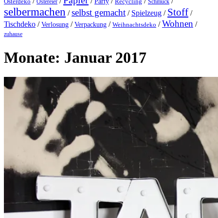
Papier
/
/
/
/
/
/
Party
Osterdeko
Ostereier
Recycling
Schmuck
selbermachen
Stoff
selbst gemacht
/
/
Spielzeug
/
/
Wohnen
Tischdeko
/
/
/
/
/
Verlosung
Verpackung
Weihnachtsdeko
zuhause
Monate:
Januar 2017