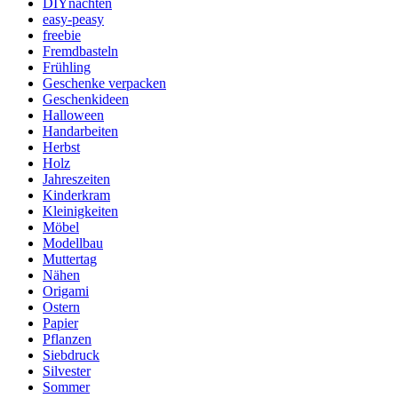
DIYnachten
easy-peasy
freebie
Fremdbasteln
Frühling
Geschenke verpacken
Geschenkideen
Halloween
Handarbeiten
Herbst
Holz
Jahreszeiten
Kinderkram
Kleinigkeiten
Möbel
Modellbau
Muttertag
Nähen
Origami
Ostern
Papier
Pflanzen
Siebdruck
Silvester
Sommer