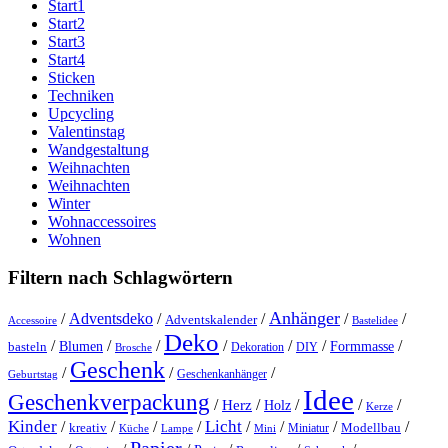
Start1
Start2
Start3
Start4
Sticken
Techniken
Upcycling
Valentinstag
Wandgestaltung
Weihnachten
Weihnachten
Winter
Wohnaccessoires
Wohnen
Filtern nach Schlagwörtern
Anhänger
/
Adventsdeko
/
/
/
/
Adventskalender
Accessoire
Bastelidee
Deko
/
/
/
/
/
/
/
Blumen
Formmasse
basteln
Dekoration
DIY
Brosche
Geschenk
/
/
/
Geschenkanhänger
Geburtstag
Idee
Geschenkverpackung
/
/
/
/
/
Herz
Holz
Kerze
Kinder
Licht
/
/
/
/
/
/
/
/
kreativ
Miniatur
Modellbau
Küche
Lampe
Mini