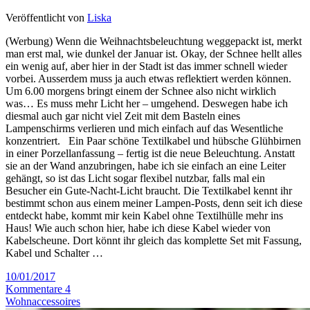
Veröffentlicht von
Liska
(Werbung) Wenn die Weihnachtsbeleuchtung weggepackt ist, merkt
man erst mal, wie dunkel der Januar ist. Okay, der Schnee hellt alles
ein wenig auf, aber hier in der Stadt ist das immer schnell wieder
vorbei. Ausserdem muss ja auch etwas reflektiert werden können.
Um 6.00 morgens bringt einem der Schnee also nicht wirklich
was… Es muss mehr Licht her – umgehend. Deswegen habe ich
diesmal auch gar nicht viel Zeit mit dem Basteln eines
Lampenschirms verlieren und mich einfach auf das Wesentliche
konzentriert. Ein Paar schöne Textilkabel und hübsche Glühbirnen
in einer Porzellanfassung – fertig ist die neue Beleuchtung. Anstatt
sie an der Wand anzubringen, habe ich sie einfach an eine Leiter
gehängt, so ist das Licht sogar flexibel nutzbar, falls mal ein
Besucher ein Gute-Nacht-Licht braucht. Die Textilkabel kennt ihr
bestimmt schon aus einem meiner Lampen-Posts, denn seit ich diese
entdeckt habe, kommt mir kein Kabel ohne Textilhülle mehr ins
Haus! Wie auch schon hier, habe ich diese Kabel wieder von
Kabelscheune. Dort könnt ihr gleich das komplette Set mit Fassung,
Kabel und Schalter …
10/01/2017
Kommentare 4
Wohnaccessoires