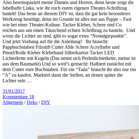
Also hereinspaziert meine Damen und Herren, denn heute zeigt die
fabelhafte Liska, wie ihr euch euren eigenen Theater-Schriftzug
bastelt! Das beste an diesem DIY ist, dass ihr gar kein besonderes
Werkzeug benötigt, denn im Grunde ist alles nur aus Pappe – Fast
wie bei einer Theater-Kulisse. Tacker Kleber, Schere und Co
reichen aus um einen Täuschend echten Schriftzug zu basteln. Und
wenn die Lichter an sind, gibt es sogar extra “Nostalgiepunkte”.
Und jetzt Vorhang auf für die Anleitung! Ihr braucht:
Pappbuchstaben Filzstift Cutter Ahle Schere Acrylfarbe und
Pinsel/Rolle Kleber Klebeband Silberkarton Tacker LED
Lichterkette mit Kugeln (Das nennt sich Perlenlichterkette, meine ist
aus dem Baumarkt) Und so wird’s gemacht: Halbiert zunächst mit
dem Cutter eure Buchstaben. Für ein “Tada” braucht ihr also nur ein
“A” zu kaufen. Markiert dann die Stellen, an denen später die
Lichter sein …
31/01/2017
Kommentare 18
Allgemein
/
Deko
/
DIY