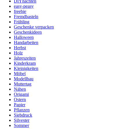
DIYnachten
easy-peasy
freebie
Fremdbasteln
Frühling
Geschenke verpacken
Geschenkideen
Halloween
Handarbeiten
Herbst
Holz
Jahreszeiten
Kinderkram
Kleinigkeiten
Möbel
Modellbau
Muttertag
Nähen
Origami
Ostern
Papier
Pflanzen
Siebdruck
Silvester
Sommer