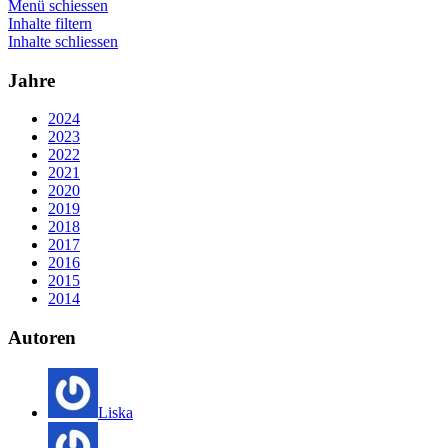
Menü schiessen
Inhalte filtern
Inhalte schliessen
Jahre
2024
2023
2022
2021
2020
2019
2018
2017
2016
2015
2014
Autoren
Liska