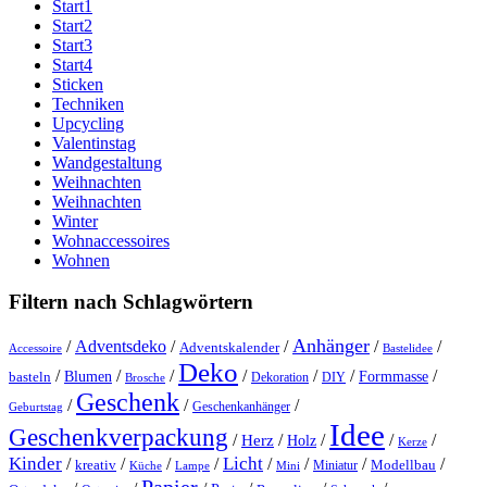
Start1
Start2
Start3
Start4
Sticken
Techniken
Upcycling
Valentinstag
Wandgestaltung
Weihnachten
Weihnachten
Winter
Wohnaccessoires
Wohnen
Filtern nach Schlagwörtern
Anhänger
/
Adventsdeko
/
/
/
/
Adventskalender
Accessoire
Bastelidee
Deko
/
/
/
/
/
/
/
Blumen
Formmasse
basteln
Dekoration
DIY
Brosche
Geschenk
/
/
/
Geschenkanhänger
Geburtstag
Idee
Geschenkverpackung
/
/
/
/
/
Herz
Holz
Kerze
Kinder
Licht
/
/
/
/
/
/
/
/
kreativ
Miniatur
Modellbau
Küche
Lampe
Mini