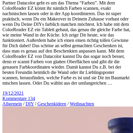
Partner Datacolor geht es um das Thema “Farben”. Mit dem
ColorReader EZ könnt ihr nämlich Farben scannen, exakt
nachmischen lassen oder in der App koordinieren. Das ist super
praktisch, wenn Du ein Makeover in Deinem Zuhause vorhast oder
wenn Du Deine DIYs farblich matchen möchtest. Ich habe mit dem
ColorReader EZ ein Tablett gebaut, das genau die gleiche Farbe hat,
wie meine Wand in der Küche. Ich zeige Dir heute, wie das
funktioniert. Außerdem habe ich einen einen richtig tollen Gewinne
für Dich dabei! Das schöne an selbst gemachten Geschenken ist,
dass man es genau auf den Beschenkten anpassen kann. Mit dem
ColorReader EZ von Datacolor kannst Du das sogar noch besser,
denn er scannt Farben von glatten Oberflächen und gibt dir die
genauen Farbkoordinaten wieder. Damit kannst Du z.B. bei der
besten Freundin heimlich die Wand oder ihr Lieblingsposter
scannen, herausfinden, welche Farbe es ist und sie Dir im Baumarkt
mischen lassen. Oder Du wählst aus der umfangreichen …
19/12/2021
Kommentare 134
Allgemein
/
DIY
/
Geschenkideen
/
Weihnachten