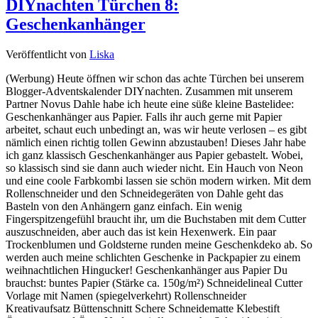
DIYnachten Türchen 8:
Geschenkanhänger
Veröffentlicht von
Liska
(Werbung) Heute öffnen wir schon das achte Türchen bei unserem
Blogger-Adventskalender DIYnachten. Zusammen mit unserem
Partner Novus Dahle habe ich heute eine süße kleine Bastelidee:
Geschenkanhänger aus Papier. Falls ihr auch gerne mit Papier
arbeitet, schaut euch unbedingt an, was wir heute verlosen – es gibt
nämlich einen richtig tollen Gewinn abzustauben! Dieses Jahr habe
ich ganz klassisch Geschenkanhänger aus Papier gebastelt. Wobei,
so klassisch sind sie dann auch wieder nicht. Ein Hauch von Neon
und eine coole Farbkombi lassen sie schön modern wirken. Mit dem
Rollenschneider und den Schneidegeräten von Dahle geht das
Basteln von den Anhängern ganz einfach. Ein wenig
Fingerspitzengefühl braucht ihr, um die Buchstaben mit dem Cutter
auszuschneiden, aber auch das ist kein Hexenwerk. Ein paar
Trockenblumen und Goldsterne runden meine Geschenkdeko ab. So
werden auch meine schlichten Geschenke in Packpapier zu einem
weihnachtlichen Hingucker! Geschenkanhänger aus Papier Du
brauchst: buntes Papier (Stärke ca. 150g/m²) Schneidelineal Cutter
Vorlage mit Namen (spiegelverkehrt) Rollenschneider
Kreativaufsatz Büttenschnitt Schere Schneidematte Klebestift