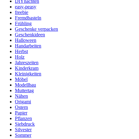
DIYnachten
easy-peasy
freebie
Fremdbasteln
Frühling
Geschenke verpacken
Geschenkideen
Halloween
Handarbeiten
Herbst
Holz
Jahreszeiten
Kinderkram
Kleinigkeiten
Möbel
Modellbau
Muttertag
Nähen
Origami
Ostern
Papier
Pflanzen
Siebdruck
Silvester
Sommer