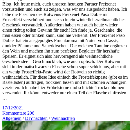
Blog. Ich freue mich, euch unseren heutigen Partner Freixenet
vorzustellen und euch zu zeigen, was wir uns ausgedacht haben. Ich
habe die Flaschen des Rotweins Freixenet Paso Doble mit
Frosteffekt verschönert und sie so in ein winterlich-weihnachtliches
Geschenk verwandelt. Außerdem haben wir auch heute wieder
einen richtig tollen Gewinn für euch! Ich finde ja, Geschenke, die
man essen oder trinken kann, sind nie verkehrt. Der Freixenet Paso
Doble hat ein ausgeprägtes Fruchtaroma mit Noten von Cassis,
dunkler Pflaume und Sauerkirschen. Die weichen Tannine ergänzen
den Wein und machen ihn zum perfekten Begleiter für herzhafte
Speisen. Er eignet sich also hervorragend als weihnachtliche
Geschenkidee – Geschmacklich, wie auch optisch. Der Rotwein
sieht in der mattschwarzen Flasche schon super schick aus, aber mit
ein wenig Frosteffekt-Paste wirkt der Rotwein so richtig
weihnachtlich. Für diese Idee einfach die Frosteffektpaste (gibt es im
Bastelladen) auftragen, trocknen lassen und mit schönen Anhängern
verzieren. Ich habe hier Fröbelsterne und schlichte Trockenblumen
verwendet. Ihr könnt entweder nur einen Teil der Flasche einfrosten
…
17/12/2021
Kommentare 206
Allgemein
/
DIYnachten
/
Weihnachten