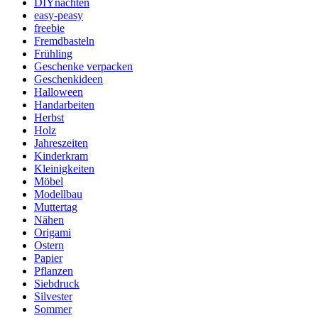
DIYnachten
easy-peasy
freebie
Fremdbasteln
Frühling
Geschenke verpacken
Geschenkideen
Halloween
Handarbeiten
Herbst
Holz
Jahreszeiten
Kinderkram
Kleinigkeiten
Möbel
Modellbau
Muttertag
Nähen
Origami
Ostern
Papier
Pflanzen
Siebdruck
Silvester
Sommer