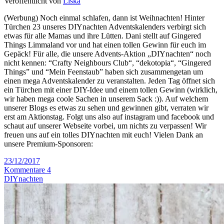
Veröffentlicht von
Liska
(Werbung) Noch einmal schlafen, dann ist Weihnachten! Hinter
Türchen 23 unseres DIYnachten Adventskalenders verbirgt sich
etwas für alle Mamas und ihre Lütten. Dani stellt auf Gingered
Things Limmaland vor und hat einen tollen Gewinn für euch im
Gepäck! Für alle, die unsere Advents-Aktion „DIYnachten“ noch
nicht kennen: “Crafty Neighbours Club“, “dekotopia“, “Gingered
Things” und “Mein Feenstaub” haben sich zusammengetan um
einen mega Adventskalender zu veranstalten. Jeden Tag öffnet sich
ein Türchen mit einer DIY-Idee und einem tollen Gewinn (wirklich,
wir haben mega coole Sachen in unserem Sack :)). Auf welchem
unserer Blogs es etwas zu sehen und gewinnen gibt, verraten wir
erst am Aktionstag. Folgt uns also auf instagram und facebook und
schaut auf unserer Webseite vorbei, um nichts zu verpassen! Wir
freuen uns auf ein tolles DIYnachten mit euch! Vielen Dank an
unsere Premium-Sponsoren:
23/12/2017
Kommentare 4
DIYnachten