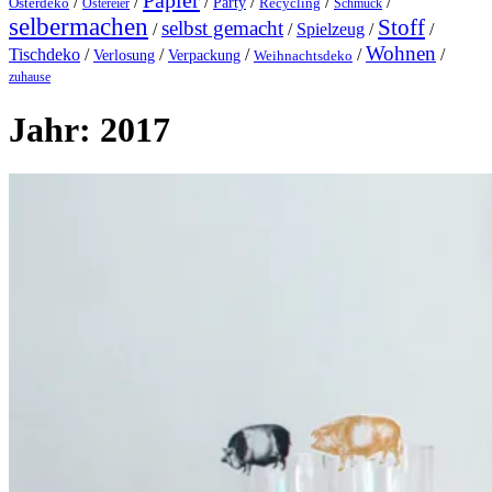
Papier
/
/
/
/
/
/
Party
Osterdeko
Ostereier
Recycling
Schmuck
selbermachen
Stoff
selbst gemacht
/
/
Spielzeug
/
/
Wohnen
Tischdeko
/
/
/
/
/
Verlosung
Verpackung
Weihnachtsdeko
zuhause
Jahr:
2017