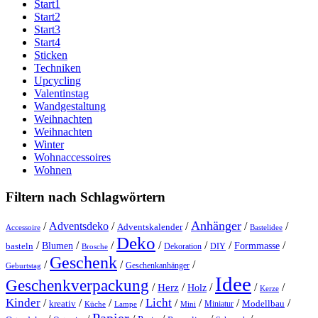
Start1
Start2
Start3
Start4
Sticken
Techniken
Upcycling
Valentinstag
Wandgestaltung
Weihnachten
Weihnachten
Winter
Wohnaccessoires
Wohnen
Filtern nach Schlagwörtern
Anhänger
/
Adventsdeko
/
/
/
/
Adventskalender
Accessoire
Bastelidee
Deko
/
/
/
/
/
/
/
Blumen
Formmasse
basteln
Dekoration
DIY
Brosche
Geschenk
/
/
/
Geschenkanhänger
Geburtstag
Idee
Geschenkverpackung
/
/
/
/
/
Herz
Holz
Kerze
Kinder
Licht
/
/
/
/
/
/
/
/
kreativ
Miniatur
Modellbau
Küche
Lampe
Mini