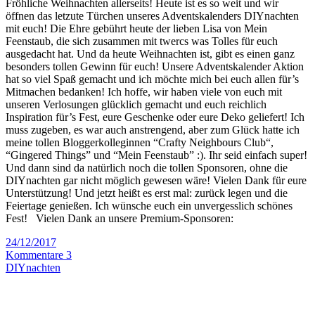
Fröhliche Weihnachten allerseits! Heute ist es so weit und wir
öffnen das letzute Türchen unseres Adventskalenders DIYnachten
mit euch! Die Ehre gebührt heute der lieben Lisa von Mein
Feenstaub, die sich zusammen mit twercs was Tolles für euch
ausgedacht hat. Und da heute Weihnachten ist, gibt es einen ganz
besonders tollen Gewinn für euch! Unsere Adventskalender Aktion
hat so viel Spaß gemacht und ich möchte mich bei euch allen für’s
Mitmachen bedanken! Ich hoffe, wir haben viele von euch mit
unseren Verlosungen glücklich gemacht und euch reichlich
Inspiration für’s Fest, eure Geschenke oder eure Deko geliefert! Ich
muss zugeben, es war auch anstrengend, aber zum Glück hatte ich
meine tollen Bloggerkolleginnen “Crafty Neighbours Club“,
“Gingered Things” und “Mein Feenstaub” :). Ihr seid einfach super!
Und dann sind da natürlich noch die tollen Sponsoren, ohne die
DIYnachten gar nicht möglich gewesen wäre! Vielen Dank für eure
Unterstützung! Und jetzt heißt es erst mal: zurück legen und die
Feiertage genießen. Ich wünsche euch ein unvergesslich schönes
Fest! Vielen Dank an unsere Premium-Sponsoren:
24/12/2017
Kommentare 3
DIYnachten