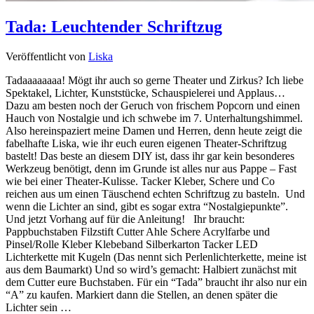
Tada: Leuchtender Schriftzug
Veröffentlicht von
Liska
Tadaaaaaaaa! Mögt ihr auch so gerne Theater und Zirkus? Ich liebe
Spektakel, Lichter, Kunststücke, Schauspielerei und Applaus…
Dazu am besten noch der Geruch von frischem Popcorn und einen
Hauch von Nostalgie und ich schwebe im 7. Unterhaltungshimmel.
Also hereinspaziert meine Damen und Herren, denn heute zeigt die
fabelhafte Liska, wie ihr euch euren eigenen Theater-Schriftzug
bastelt! Das beste an diesem DIY ist, dass ihr gar kein besonderes
Werkzeug benötigt, denn im Grunde ist alles nur aus Pappe – Fast
wie bei einer Theater-Kulisse. Tacker Kleber, Schere und Co
reichen aus um einen Täuschend echten Schriftzug zu basteln. Und
wenn die Lichter an sind, gibt es sogar extra “Nostalgiepunkte”.
Und jetzt Vorhang auf für die Anleitung! Ihr braucht:
Pappbuchstaben Filzstift Cutter Ahle Schere Acrylfarbe und
Pinsel/Rolle Kleber Klebeband Silberkarton Tacker LED
Lichterkette mit Kugeln (Das nennt sich Perlenlichterkette, meine ist
aus dem Baumarkt) Und so wird’s gemacht: Halbiert zunächst mit
dem Cutter eure Buchstaben. Für ein “Tada” braucht ihr also nur ein
“A” zu kaufen. Markiert dann die Stellen, an denen später die
Lichter sein …