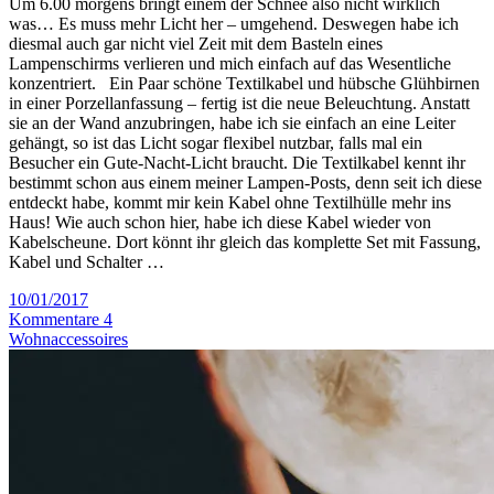
Um 6.00 morgens bringt einem der Schnee also nicht wirklich
was… Es muss mehr Licht her – umgehend. Deswegen habe ich
diesmal auch gar nicht viel Zeit mit dem Basteln eines
Lampenschirms verlieren und mich einfach auf das Wesentliche
konzentriert. Ein Paar schöne Textilkabel und hübsche Glühbirnen
in einer Porzellanfassung – fertig ist die neue Beleuchtung. Anstatt
sie an der Wand anzubringen, habe ich sie einfach an eine Leiter
gehängt, so ist das Licht sogar flexibel nutzbar, falls mal ein
Besucher ein Gute-Nacht-Licht braucht. Die Textilkabel kennt ihr
bestimmt schon aus einem meiner Lampen-Posts, denn seit ich diese
entdeckt habe, kommt mir kein Kabel ohne Textilhülle mehr ins
Haus! Wie auch schon hier, habe ich diese Kabel wieder von
Kabelscheune. Dort könnt ihr gleich das komplette Set mit Fassung,
Kabel und Schalter …
10/01/2017
Kommentare 4
Wohnaccessoires