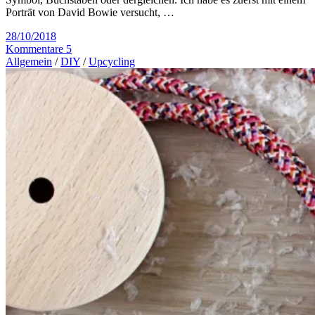
Porträt von David Bowie versucht, …
28/10/2018
Kommentare 5
Allgemein
/
DIY
/
Upcycling