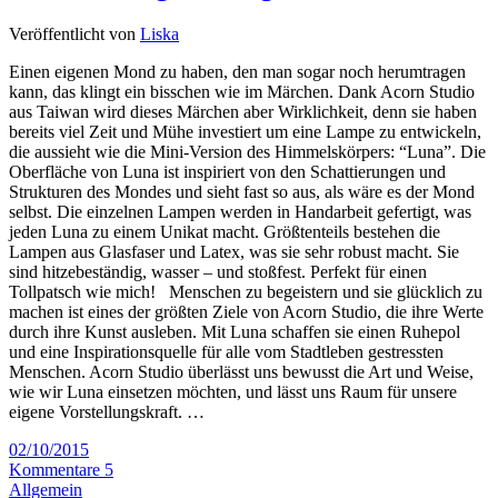
Veröffentlicht von
Liska
Einen eigenen Mond zu haben, den man sogar noch herumtragen
kann, das klingt ein bisschen wie im Märchen. Dank Acorn Studio
aus Taiwan wird dieses Märchen aber Wirklichkeit, denn sie haben
bereits viel Zeit und Mühe investiert um eine Lampe zu entwickeln,
die aussieht wie die Mini-Version des Himmelskörpers: “Luna”. Die
Oberfläche von Luna ist inspiriert von den Schattierungen und
Strukturen des Mondes und sieht fast so aus, als wäre es der Mond
selbst. Die einzelnen Lampen werden in Handarbeit gefertigt, was
jeden Luna zu einem Unikat macht. Größtenteils bestehen die
Lampen aus Glasfaser und Latex, was sie sehr robust macht. Sie
sind hitzebeständig, wasser – und stoßfest. Perfekt für einen
Tollpatsch wie mich! Menschen zu begeistern und sie glücklich zu
machen ist eines der größten Ziele von Acorn Studio, die ihre Werte
durch ihre Kunst ausleben. Mit Luna schaffen sie einen Ruhepol
und eine Inspirationsquelle für alle vom Stadtleben gestressten
Menschen. Acorn Studio überlässt uns bewusst die Art und Weise,
wie wir Luna einsetzen möchten, und lässt uns Raum für unsere
eigene Vorstellungskraft. …
02/10/2015
Kommentare 5
Allgemein