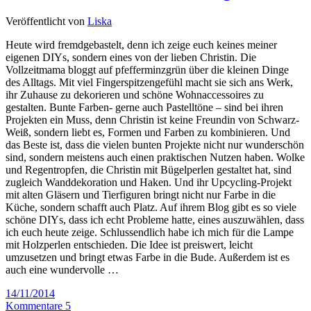
Veröffentlicht von
Liska
Heute wird fremdgebastelt, denn ich zeige euch keines meiner
eigenen DIYs, sondern eines von der lieben Christin. Die
Vollzeitmama bloggt auf pfefferminzgrün über die kleinen Dinge
des Alltags. Mit viel Fingerspitzengefühl macht sie sich ans Werk,
ihr Zuhause zu dekorieren und schöne Wohnaccessoires zu
gestalten. Bunte Farben- gerne auch Pastelltöne – sind bei ihren
Projekten ein Muss, denn Christin ist keine Freundin von Schwarz-
Weiß, sondern liebt es, Formen und Farben zu kombinieren. Und
das Beste ist, dass die vielen bunten Projekte nicht nur wunderschön
sind, sondern meistens auch einen praktischen Nutzen haben. Wolke
und Regentropfen, die Christin mit Bügelperlen gestaltet hat, sind
zugleich Wanddekoration und Haken. Und ihr Upcycling-Projekt
mit alten Gläsern und Tierfiguren bringt nicht nur Farbe in die
Küche, sondern schafft auch Platz. Auf ihrem Blog gibt es so viele
schöne DIYs, dass ich echt Probleme hatte, eines auszuwählen, dass
ich euch heute zeige. Schlussendlich habe ich mich für die Lampe
mit Holzperlen entschieden. Die Idee ist preiswert, leicht
umzusetzen und bringt etwas Farbe in die Bude. Außerdem ist es
auch eine wundervolle …
14/11/2014
Kommentare 5