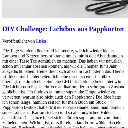
DIY Challenge: Lichtbox aus Pappkarton
Veröffentlicht von
Liska
Die Tage werden kürzer und ich merke, wie ich wieder kleine
Lampen und Kerzen hervor krame um es mir in den Abendstunden
mit einer Tasse Tee gemütlich zu machen. Das haben wir natürlich
schon im Januar absehen können, als wir die Themen für’s Jahr
ausgedacht haben. Heute dreht sich alles um Licht, denn das Thema
ist: Ideen mit Lichterketten. Ich habe mir dazu eine Lichtbox
überlegt, die durch eine einfache LED Lichterkette beleuchtet wird.
Die Lichtbox selbst ist ein Versandkarton, der in sehr gutem Zustand
geblieben ist. Ich finde es ja immer super, alte Dinge wieder zu
verwerten, warum also nicht auch den Pappkarton? Die Idee hatte
ich schon lange, nämlich seit ich für mein Buch ein Stück
Pappkarton bestickt habe. Mit einer Prickelnadel kann man nämlich
super Löcher in Karton stechen und so alle möglichen Bilder
erschaffen. Das ganze bietet sich natürlich super an, um von hinten
zu beleuchten! Wichtig ist, dass ihr eine klare Form wählt, also ein
Symbol, Buchstaben oder dergleichen. Ich habe es zuerst mit einem