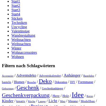
Start1
Start2
Start3
Start4
Sticken
Techniken
Upcycling
Valentinstag
Wandgestaltung
Weihnachten
Weihnachten
Winter
Wohnaccessoires
Wohnen
Filtern nach Schlagwörtern
Anhänger
/
Adventsdeko
/
/
/
/
Adventskalender
Accessoire
Bastelidee
Deko
/
/
/
/
/
/
/
Blumen
Formmasse
basteln
Dekoration
DIY
Brosche
Geschenk
/
/
/
Geschenkanhänger
Geburtstag
Idee
Geschenkverpackung
/
/
/
/
/
Herz
Holz
Kerze
Kinder
Licht
/
/
/
/
/
/
/
/
kreativ
Miniatur
Modellbau
Küche
Lampe
Mini