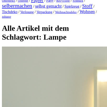
Papier
/
/
/
/
/
/
Party
Osterdeko
Ostereier
Recycling
Schmuck
selbermachen
Stoff
selbst gemacht
/
/
Spielzeug
/
/
Wohnen
Tischdeko
/
/
/
/
/
Verlosung
Verpackung
Weihnachtsdeko
zuhause
Alle Artikel mit dem
Schlagwort:
Lampe