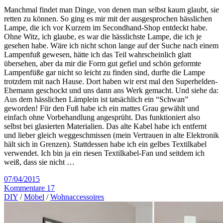
Manchmal findet man Dinge, von denen man selbst kaum glaubt, sie
retten zu können. So ging es mir mit der ausgesprochen hässlichen
Lampe, die ich vor Kurzem im Secondhand-Shop entdeckt habe.
Ohne Witz, ich glaube, es war die hässlichste Lampe, die ich je
gesehen habe. Wäre ich nicht schon lange auf der Suche nach einem
Lampenfuß gewesen, hätte ich das Teil wahrscheinlich glatt
übersehen, aber da mir die Form gut gefiel und schön geformte
Lampenfüße gar nicht so leicht zu finden sind, durfte die Lampe
trotzdem mit nach Hause. Dort haben wir erst mal den Superhelden-
Ehemann geschockt und uns dann ans Werk gemacht. Und siehe da:
Aus dem hässlichen Lämplein ist tatsächlich ein “Schwan”
geworden! Für den Fuß habe ich ein mattes Grau gewählt und
einfach ohne Vorbehandlung angesprüht. Das funktioniert also
selbst bei glasierten Materialien. Das alte Kabel habe ich entfernt
und lieber gleich weggeschmissen (mein Vertrauen in alte Elektronik
hält sich in Grenzen). Stattdessen habe ich ein gelbes Textilkabel
verwendet. Ich bin ja ein riesen Textilkabel-Fan und seitdem ich
weiß, dass sie nicht …
07/04/2015
Kommentare 17
DIY
/
Möbel
/
Wohnaccessoires