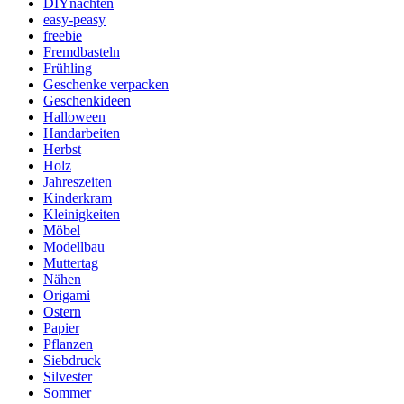
DIYnachten
easy-peasy
freebie
Fremdbasteln
Frühling
Geschenke verpacken
Geschenkideen
Halloween
Handarbeiten
Herbst
Holz
Jahreszeiten
Kinderkram
Kleinigkeiten
Möbel
Modellbau
Muttertag
Nähen
Origami
Ostern
Papier
Pflanzen
Siebdruck
Silvester
Sommer