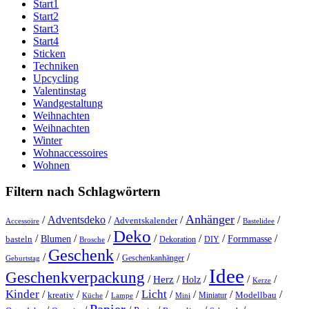
Start1
Start2
Start3
Start4
Sticken
Techniken
Upcycling
Valentinstag
Wandgestaltung
Weihnachten
Weihnachten
Winter
Wohnaccessoires
Wohnen
Filtern nach Schlagwörtern
Anhänger
/
Adventsdeko
/
/
/
/
Adventskalender
Accessoire
Bastelidee
Deko
/
/
/
/
/
/
/
Blumen
Formmasse
basteln
Dekoration
DIY
Brosche
Geschenk
/
/
/
Geschenkanhänger
Geburtstag
Idee
Geschenkverpackung
/
/
/
/
/
Herz
Holz
Kerze
Kinder
Licht
/
/
/
/
/
/
/
/
kreativ
Miniatur
Modellbau
Küche
Lampe
Mini