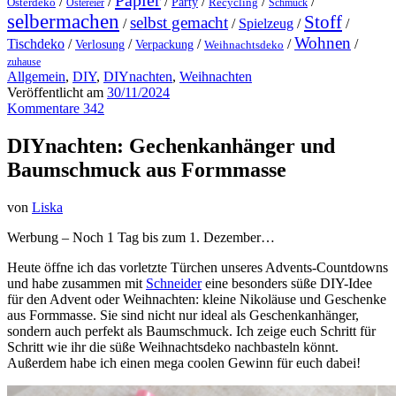
Papier
/
/
/
/
/
/
Party
Osterdeko
Ostereier
Recycling
Schmuck
selbermachen
Stoff
selbst gemacht
/
/
Spielzeug
/
/
Wohnen
Tischdeko
/
/
/
/
/
Verlosung
Verpackung
Weihnachtsdeko
zuhause
Allgemein
,
DIY
,
DIYnachten
,
Weihnachten
Veröffentlicht am
30/11/2024
Kommentare 342
DIYnachten: Gechenkanhänger und
Baumschmuck aus Formmasse
von
Liska
Werbung – Noch 1 Tag bis zum 1. Dezember…
Heute öffne ich das vorletzte Türchen unseres Advents-Countdowns
und habe zusammen mit
Schneider
eine besonders süße DIY-Idee
für den Advent oder Weihnachten: kleine Nikoläuse und Geschenke
aus Formmasse. Sie sind nicht nur ideal als Geschenkanhänger,
sondern auch perfekt als Baumschmuck. Ich zeige euch Schritt für
Schritt wie ihr die süße Weihnachtsdeko nachbasteln könnt.
Außerdem habe ich einen mega coolen Gewinn für euch dabei!