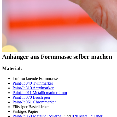
Anhänger aus Formmasse selber machen
Material:
Lufttrocknende Formmasse
Paint-It 040 Twinmarker
Paint-It
310 Acrylmarker
Paint-It
011 Metallicmarker 2mm
Paint-It 070 Brush pen
Paint-It 061 Chrommarker
Flüssiger Bastelkleber
Farbiges Papier
Paint-It 050 Metallic Rollerbal
l und
020 Metallic Liner