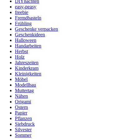
DIYnachten
easy-peasy
freebie
Fremdbasteln
Frühling
Geschenke verpacken
Geschenkideen
Halloween
Handarbeiten
Herbst
Holz
Jahreszeiten
Kinderkram
Kleinigkeiten
Möbel
Modellbau
Muttertag
Nähen
Origami
Ostern
Papier
Pflanzen
Siebdruck
Silvester
Sommer