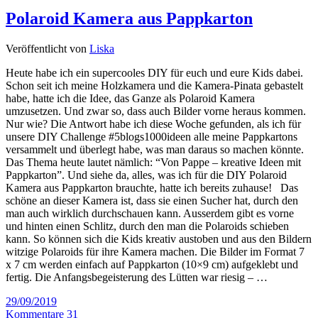
Polaroid Kamera aus Pappkarton
Veröffentlicht von
Liska
Heute habe ich ein supercooles DIY für euch und eure Kids dabei.
Schon seit ich meine Holzkamera und die Kamera-Pinata gebastelt
habe, hatte ich die Idee, das Ganze als Polaroid Kamera
umzusetzen. Und zwar so, dass auch Bilder vorne heraus kommen.
Nur wie? Die Antwort habe ich diese Woche gefunden, als ich für
unsere DIY Challenge #5blogs1000ideen alle meine Pappkartons
versammelt und überlegt habe, was man daraus so machen könnte.
Das Thema heute lautet nämlich: “Von Pappe – kreative Ideen mit
Pappkarton”. Und siehe da, alles, was ich für die DIY Polaroid
Kamera aus Pappkarton brauchte, hatte ich bereits zuhause! Das
schöne an dieser Kamera ist, dass sie einen Sucher hat, durch den
man auch wirklich durchschauen kann. Ausserdem gibt es vorne
und hinten einen Schlitz, durch den man die Polaroids schieben
kann. So können sich die Kids kreativ austoben und aus den Bildern
witzige Polaroids für ihre Kamera machen. Die Bilder im Format 7
x 7 cm werden einfach auf Pappkarton (10×9 cm) aufgeklebt und
fertig. Die Anfangsbegeisterung des Lütten war riesig – …
29/09/2019
Kommentare 31