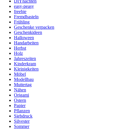
DIYnachten
easy-peasy
freebie
Fremdbasteln
Frühling
Geschenke verpacken
Geschenkideen
Halloween
Handarbeiten
Herbst
Holz
Jahreszeiten
Kinderkram
Kleinigkeiten
Möbel
Modellbau
Muttertag
Nähen
Origami
Ostern
Papier
Pflanzen
Siebdruck
Silvester
Sommer