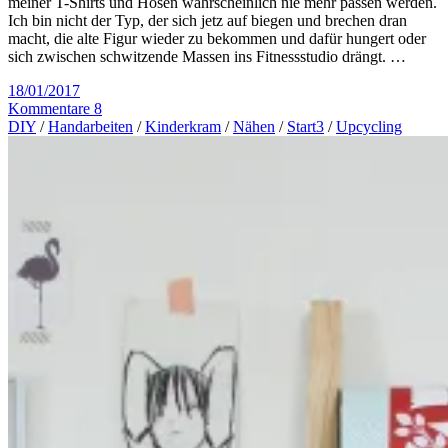
meiner T-Shirts und Hosen wahrscheinlich nie mehr passen werden.
Ich bin nicht der Typ, der sich jetz auf biegen und brechen dran
macht, die alte Figur wieder zu bekommen und dafür hungert oder
sich zwischen schwitzende Massen ins Fitnessstudio drängt. …
18/01/2017
Kommentare 8
DIY
/
Handarbeiten
/
Kinderkram
/
Nähen
/
Start3
/
Upcycling