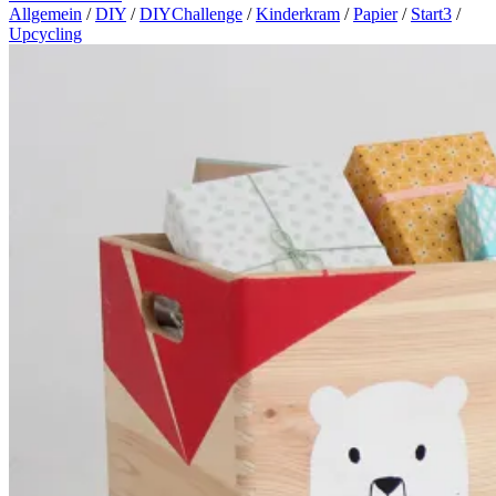
Allgemein
/
DIY
/
DIYChallenge
/
Kinderkram
/
Papier
/
Start3
/
Upcycling