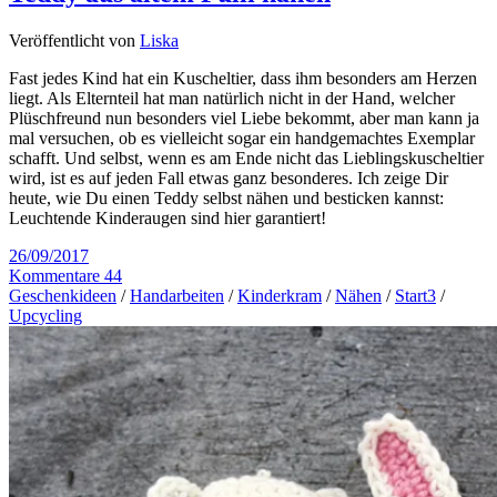
Veröffentlicht von
Liska
Fast jedes Kind hat ein Kuscheltier, dass ihm besonders am Herzen
liegt. Als Elternteil hat man natürlich nicht in der Hand, welcher
Plüschfreund nun besonders viel Liebe bekommt, aber man kann ja
mal versuchen, ob es vielleicht sogar ein handgemachtes Exemplar
schafft. Und selbst, wenn es am Ende nicht das Lieblingskuscheltier
wird, ist es auf jeden Fall etwas ganz besonderes. Ich zeige Dir
heute, wie Du einen Teddy selbst nähen und besticken kannst:
Leuchtende Kinderaugen sind hier garantiert!
26/09/2017
Kommentare 44
Geschenkideen
/
Handarbeiten
/
Kinderkram
/
Nähen
/
Start3
/
Upcycling