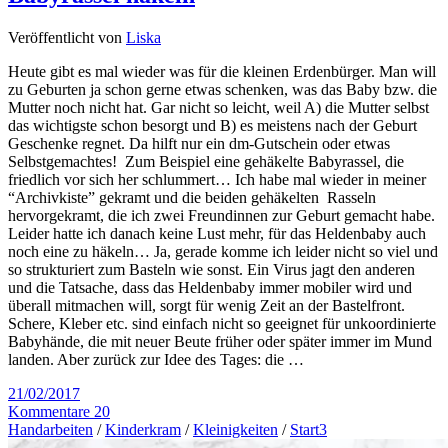
Veröffentlicht von
Liska
Heute gibt es mal wieder was für die kleinen Erdenbürger. Man will
zu Geburten ja schon gerne etwas schenken, was das Baby bzw. die
Mutter noch nicht hat. Gar nicht so leicht, weil A) die Mutter selbst
das wichtigste schon besorgt und B) es meistens nach der Geburt
Geschenke regnet. Da hilft nur ein dm-Gutschein oder etwas
Selbstgemachtes! Zum Beispiel eine gehäkelte Babyrassel, die
friedlich vor sich her schlummert… Ich habe mal wieder in meiner
“Archivkiste” gekramt und die beiden gehäkelten Rasseln
hervorgekramt, die ich zwei Freundinnen zur Geburt gemacht habe.
Leider hatte ich danach keine Lust mehr, für das Heldenbaby auch
noch eine zu häkeln… Ja, gerade komme ich leider nicht so viel und
so strukturiert zum Basteln wie sonst. Ein Virus jagt den anderen
und die Tatsache, dass das Heldenbaby immer mobiler wird und
überall mitmachen will, sorgt für wenig Zeit an der Bastelfront.
Schere, Kleber etc. sind einfach nicht so geeignet für unkoordinierte
Babyhände, die mit neuer Beute früher oder später immer im Mund
landen. Aber zurück zur Idee des Tages: die …
21/02/2017
Kommentare 20
Handarbeiten
/
Kinderkram
/
Kleinigkeiten
/
Start3