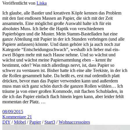
Veröffentlicht von
Liska
Ich glaube, alle Bastler und kreativen Köpfe kennen das Problem
mit den fast endlosen Massen an Papier, die sich mit der Zeit
ansammeln. Eine möglichst große Auswahl halte ich für ein
absolutes Muss. Ich liebe die Haptik von verschiedenen
Papierbögen und die Muster. Mein Stamm-Bastelladen hat eine
ganze Abteilung mit Papier in der ich Stunden verbringen (und alle
Papiere anfassen) könnte. Und dann gehöre ich ja auch noch zur
Kategorie “Entscheidungsschwach”, weshalb ich lieber mal ein-
zwei Bögen mehr mit nach Hause nehme. Und so wächst und
wächst und wächst meine Papiersammlung eben – kennt ihr
bestimmt, oder? Was mich allerdings nervt, ist, dass Papier so
schwer zu verstauen ist. Bisher hatte ich eine alte Teekiste, in der ich
die Rollen gesammelt habe. Da heißt es, erst mal ordentlich platt
drücken, bevor man das Papier verwenden kann und außerdem
muss man sich ganz schön durch die ganzen Rollen wühlen… Ich
träume ja von einer großen Kommode, mit flachen Schubladen, in
die ich das Papier einfach flach hinein legen kann, aber leider fehlt
momentan der Platz. …
08/09/2015
Kommentare 21
DIY
/
Möbel
/
Papier
/
Start3
/
Wohnaccessoires