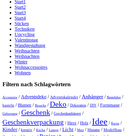
Start1
Start2
Start3
Start4
Sticken
Techniken
Upcycling
Valentinstag
Wandgestaltung
Weihnachten
Weihnachten
Winter
Wohnaccessoires
Wohnen
Filtern nach Schlagwörtern
Anhänger
/
Adventsdeko
/
/
/
/
Adventskalender
Accessoire
Bastelidee
Deko
/
/
/
/
/
/
/
Blumen
Formmasse
basteln
Dekoration
DIY
Brosche
Geschenk
/
/
/
Geschenkanhänger
Geburtstag
Idee
Geschenkverpackung
/
/
/
/
/
Herz
Holz
Kerze
Kinder
Licht
/
/
/
/
/
/
/
/
kreativ
Miniatur
Modellbau
Küche
Lampe
Mini