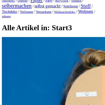
Papier
/
/
/
/
/
/
Party
Osterdeko
Ostereier
Recycling
Schmuck
selbermachen
Stoff
selbst gemacht
/
/
Spielzeug
/
/
Wohnen
Tischdeko
/
/
/
/
/
Verlosung
Verpackung
Weihnachtsdeko
zuhause
Alle Artikel in:
Start3