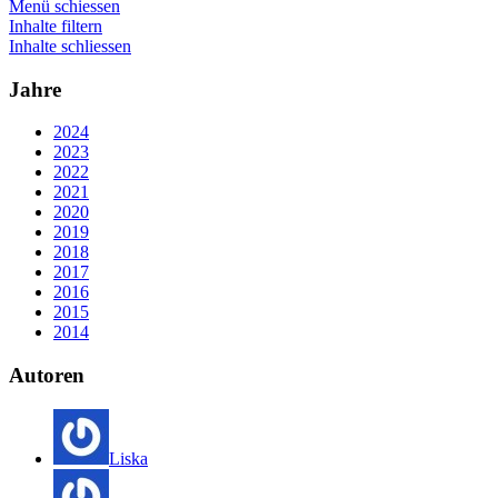
Menü schiessen
Inhalte filtern
Inhalte schliessen
Jahre
2024
2023
2022
2021
2020
2019
2018
2017
2016
2015
2014
Autoren
Liska