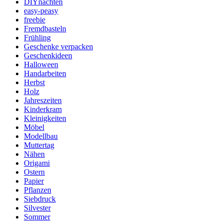
DIYnachten
easy-peasy
freebie
Fremdbasteln
Frühling
Geschenke verpacken
Geschenkideen
Halloween
Handarbeiten
Herbst
Holz
Jahreszeiten
Kinderkram
Kleinigkeiten
Möbel
Modellbau
Muttertag
Nähen
Origami
Ostern
Papier
Pflanzen
Siebdruck
Silvester
Sommer