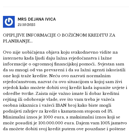
MRS DEJANA IVICA
21/10/2025
OPIPLJIVE INFORMACIJE O BOŽIĆNOM KREDITU ZA
PLANIRANJE…
Ovo nije uobičajena objava koju svakodnevno vidite na
internetu kada ljudi daju lažna svjedočanstva i lažne
informacije o ogromnoj financijskoj pomoći.. Svjestan sam
da su mnogi od vas prevareni i da su lažni agenti iskoristili
one koji traže kredite. Neću ovo nazvati normalnim
svjedočanstvom, nazvat ću ovo situacijom u kojoj sam živi
svjedok kako možete dobiti svoj kredit kada ispunite uvjete i
odredbe tvrtke. Zaista nije važno imate li dobar kreditni
rejting ili odobrenje vlade, sve što vam treba je važeća
osobna iskaznica i važeći IBAN broj kako biste mogli
podnijeti zahtjev za kredit s kamatnom stopom od 3%.
Minimalni iznos je 1000 eura, a maksimalni iznos koji se
može posuditi je 100.000.000 eura. Dajem vam 100% jamstvo
da možete dobiti svoj kredit putem ove pouzdane i poštene