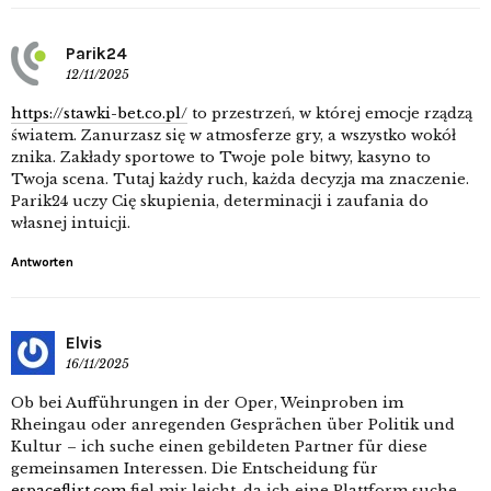
Parik24
12/11/2025
https://stawki-bet.co.pl/
to przestrzeń, w której emocje rządzą
światem. Zanurzasz się w atmosferze gry, a wszystko wokół
znika. Zakłady sportowe to Twoje pole bitwy, kasyno to
Twoja scena. Tutaj każdy ruch, każda decyzja ma znaczenie.
Parik24 uczy Cię skupienia, determinacji i zaufania do
własnej intuicji.
Antworten
Elvis
16/11/2025
Ob bei Aufführungen in der Oper, Weinproben im
Rheingau oder anregenden Gesprächen über Politik und
Kultur – ich suche einen gebildeten Partner für diese
gemeinsamen Interessen. Die Entscheidung für
espaceflirt.com
fiel mir leicht, da ich eine Plattform suche,