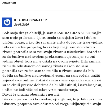
Antworten
KLAUDIA GRANATER
21/03/2026
Bok moja draga obitelji, ja sam KLAUDIA GRANATER, majka
sam troje prekrasne djece, imala sam sjajan život i dobro
plaćen posao, a kao što svi znate, ništa dobro ne traje vječno.
Bila sam žrtva propalog braka koji mi je zamalo oduzeo
život i potrošila sam svu svoju životnu ušteđevinu boreći se
za skrbništvo nad svojom prekrasnom djecom jer su oni
jedina obitelj koja mi je ostala na ovom svijetu. Bila sam na
rubu da odustanem od samog života nakon što sam
potrošila sve za što sam se trudila u životu samo da bih
dobila skrbništvo nad svojom djecom, pa sam počela tražiti
zajmodavce online. Pokušala sam s više zajmodavaca, ali svi
su se činili previše dobrima da bi bili istiniti, i nažalost jesu,
i ništa ne boli više od takve vrste razočaranja..
Davat će prazna obećanja i nestati.
Bio sam prevaren i beznadan, vjerujte mi, to je bilo pakleno
iskustvo, potpuno sam odustao od svega, uključujući i svoju