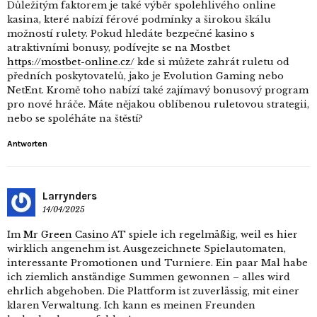
Důležitým faktorem je také výběr spolehlivého online
kasina, které nabízí férové podmínky a širokou škálu
možností rulety. Pokud hledáte bezpečné kasino s
atraktivními bonusy, podívejte se na Mostbet
https://mostbet-online.cz/
kde si můžete zahrát ruletu od
předních poskytovatelů, jako je Evolution Gaming nebo
NetEnt. Kromě toho nabízí také zajímavý bonusový program
pro nové hráče. Máte nějakou oblíbenou ruletovou strategii,
nebo se spoléháte na štěstí?
Antworten
Larrynders
14/04/2025
Im
Mr Green Casino
AT spiele ich regelmäßig, weil es hier
wirklich angenehm ist. Ausgezeichnete Spielautomaten,
interessante Promotionen und Turniere. Ein paar Mal habe
ich ziemlich anständige Summen gewonnen – alles wird
ehrlich abgehoben. Die Plattform ist zuverlässig, mit einer
klaren Verwaltung. Ich kann es meinen Freunden