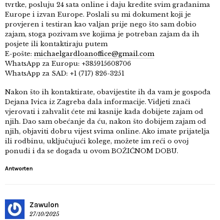
tvrtke, posluju 24 sata online i daju kredite svim građanima
Europe i izvan Europe. Poslali su mi dokument koji je
provjeren i testiran kao valjan prije nego što sam dobio
zajam, stoga pozivam sve kojima je potreban zajam da ih
posjete ili kontaktiraju putem
E-pošte:
michaelgardloanoffice@gmail.com
WhatsApp za Europu: +385915608706
WhatsApp za SAD: +1 (717) 826-3251
Nakon što ih kontaktirate, obavijestite ih da vam je gospođa
Dejana Ivica iz Zagreba dala informacije. Vidjeti znači
vjerovati i zahvalit ćete mi kasnije kada dobijete zajam od
njih. Dao sam obećanje da ću, nakon što dobijem zajam od
njih, objaviti dobru vijest svima online. Ako imate prijatelja
ili rodbinu, uključujući kolege, možete im reći o ovoj
ponudi i da se događa u ovom BOŽIĆNOM DOBU.
Antworten
Zawulon
27/10/2025