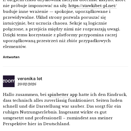
nie próbuje imponować na siłę.
https://stawkibet-pl.net/
buduje inne wrażenie — spokojne, uporządkowane i
przewidywalne. Układ strony pozwala poruszać się
intuicyjnie, bez uczucia chaosu. Sekcje są logicznie
połączone, a przejścia między nimi nie rozpraszają uwagi.
Dzięki temu korzystanie z platformy przypomina raczej
uporządkowaną przestrzeń niż zbiór przypadkowych
elementów.
Antworten
veronika lot
20/02/2026
Hallo zusammen, bei
spinbetter app
hatte ich den Eindruck,
dass technisch alles zuverlässig funktioniert. Seiten luden
schnell und die Darstellung war sauber. Das sorgt für ein
ruhiges Nutzungserlebnis. Insgesamt wirkte es gut
umgesetzt und professionell – zumindest aus meiner
Perspektive hier in Deutschland.