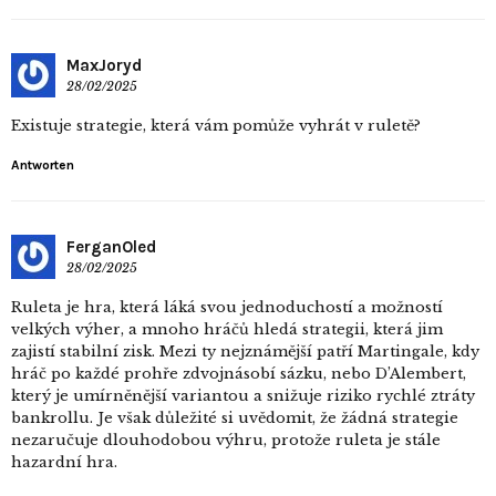
MaxJoryd
28/02/2025
Existuje strategie, která vám pomůže vyhrát v ruletě?
Antworten
FerganOled
28/02/2025
Ruleta je hra, která láká svou jednoduchostí a možností
velkých výher, a mnoho hráčů hledá strategii, která jim
zajistí stabilní zisk. Mezi ty nejznámější patří Martingale, kdy
hráč po každé prohře zdvojnásobí sázku, nebo D’Alembert,
který je umírněnější variantou a snižuje riziko rychlé ztráty
bankrollu. Je však důležité si uvědomit, že žádná strategie
nezaručuje dlouhodobou výhru, protože ruleta je stále
hazardní hra.