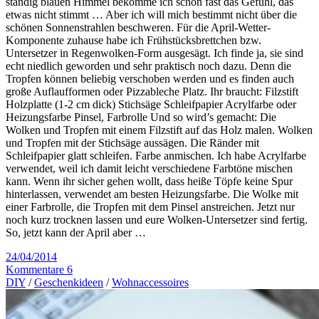
ständig blauen Himmel bekomme ich schon fast das Gefühl, das
etwas nicht stimmt … Aber ich will mich bestimmt nicht über die
schönen Sonnenstrahlen beschweren. Für die April-Wetter-
Komponente zuhause habe ich Frühstücksbrettchen bzw.
Untersetzer in Regenwolken-Form ausgesägt. Ich finde ja, sie sind
echt niedlich geworden und sehr praktisch noch dazu. Denn die
Tropfen können beliebig verschoben werden und es finden auch
große Auflaufformen oder Pizzableche Platz. Ihr braucht: Filzstift
Holzplatte (1-2 cm dick) Stichsäge Schleifpapier Acrylfarbe oder
Heizungsfarbe Pinsel, Farbrolle Und so wird’s gemacht: Die
Wolken und Tropfen mit einem Filzstift auf das Holz malen. Wolken
und Tropfen mit der Stichsäge aussägen. Die Ränder mit
Schleifpapier glatt schleifen. Farbe anmischen. Ich habe Acrylfarbe
verwendet, weil ich damit leicht verschiedene Farbtöne mischen
kann. Wenn ihr sicher gehen wollt, dass heiße Töpfe keine Spur
hinterlassen, verwendet am besten Heizungsfarbe. Die Wolke mit
einer Farbrolle, die Tropfen mit dem Pinsel anstreichen. Jetzt nur
noch kurz trocknen lassen und eure Wolken-Untersetzer sind fertig.
So, jetzt kann der April aber …
24/04/2014
Kommentare 6
DIY
/
Geschenkideen
/
Wohnaccessoires