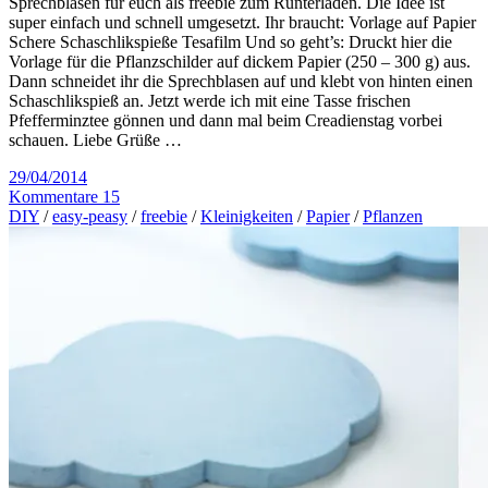
Sprechblasen für euch als freebie zum Runterladen. Die Idee ist
super einfach und schnell umgesetzt. Ihr braucht: Vorlage auf Papier
Schere Schaschlikspieße Tesafilm Und so geht’s: Druckt hier die
Vorlage für die Pflanzschilder auf dickem Papier (250 – 300 g) aus.
Dann schneidet ihr die Sprechblasen auf und klebt von hinten einen
Schaschlikspieß an. Jetzt werde ich mit eine Tasse frischen
Pfefferminztee gönnen und dann mal beim Creadienstag vorbei
schauen. Liebe Grüße …
29/04/2014
Kommentare 15
DIY
/
easy-peasy
/
freebie
/
Kleinigkeiten
/
Papier
/
Pflanzen