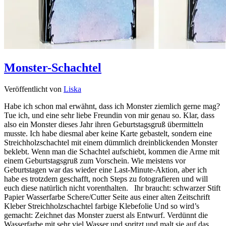
Monster-Schachtel
Veröffentlicht von
Liska
Habe ich schon mal erwähnt, dass ich Monster ziemlich gerne mag?
Tue ich, und eine sehr liebe Freundin von mir genau so. Klar, dass
also ein Monster dieses Jahr ihren Geburtstagsgruß übermitteln
musste. Ich habe diesmal aber keine Karte gebastelt, sondern eine
Streichholzschachtel mit einem dümmlich dreinblickenden Monster
beklebt. Wenn man die Schachtel aufschiebt, kommen die Arme mit
einem Geburtstagsgruß zum Vorschein. Wie meistens vor
Geburtstagen war das wieder eine Last-Minute-Aktion, aber ich
habe es trotzdem geschafft, noch Steps zu fotografieren und will
euch diese natürlich nicht vorenthalten. Ihr braucht: schwarzer Stift
Papier Wasserfarbe Schere/Cutter Seite aus einer alten Zeitschrift
Kleber Streichholzschachtel farbige Klebefolie Und so wird’s
gemacht: Zeichnet das Monster zuerst als Entwurf. Verdünnt die
Wasserfarbe mit sehr viel Wasser und spritzt und malt sie auf das