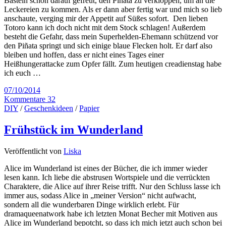
Basteln schon darauf gefreut, den Piñata zu verkloppen, um an die
Leckereien zu kommen. Als er dann aber fertig war und mich so lieb
anschaute, verging mir der Appetit auf Süßes sofort. Den lieben
Totoro kann ich doch nicht mit dem Stock schlagen! Außerdem
besteht die Gefahr, dass mein Superhelden-Ehemann schützend vor
den Piñata springt und sich einige blaue Flecken holt. Er darf also
bleiben und hoffen, dass er nicht eines Tages einer
Heißhungerattacke zum Opfer fällt. Zum heutigen creadienstag habe
ich euch …
07/10/2014
Kommentare 32
DIY
/
Geschenkideen
/
Papier
Frühstück im Wunderland
Veröffentlicht von
Liska
Alice im Wunderland ist eines der Bücher, die ich immer wieder
lesen kann. Ich liebe die abstrusen Wortspiele und die verrückten
Charaktere, die Alice auf ihrer Reise trifft. Nur den Schluss lasse ich
immer aus, sodass Alice in „meiner Version“ nicht aufwacht,
sondern all die wunderbaren Dinge wirklich erlebt. Für
dramaqueenatwork habe ich letzten Monat Becher mit Motiven aus
Alice im Wunderland bepotcht, so dass ich mich jetzt auch schon bei