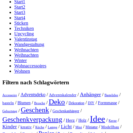
Start1
Start2
Start3
Start4
Sticken
Techniken
Upcycling
Valentinstag
Wandgestaltung
Weihnachten
Weihnachten
Winter
Wohnaccessoires
Wohnen
Filtern nach Schlagwörtern
Anhänger
/
Adventsdeko
/
/
/
/
Adventskalender
Accessoire
Bastelidee
Deko
/
/
/
/
/
/
/
Blumen
Formmasse
basteln
Dekoration
DIY
Brosche
Geschenk
/
/
/
Geschenkanhänger
Geburtstag
Idee
Geschenkverpackung
/
/
/
/
/
Herz
Holz
Kerze
Kinder
Licht
/
/
/
/
/
/
/
/
kreativ
Miniatur
Modellbau
Küche
Lampe
Mini