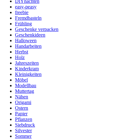
DIYnachten
easy-peasy
freebie
Fremdbasteln
Frühling
Geschenke verpacken
Geschenkideen
Halloween
Handarbeiten
Herbst
Holz
Jahreszeiten
Kinderkram
Kleinigkeiten
Möbel
Modellbau
Muttertag
Nähen
Origami
Ostern
Papier
Pflanzen
Siebdruck
Silvester
Sommer