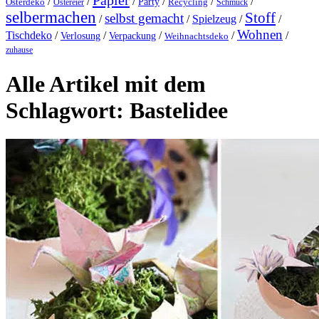
Papier
/
/
/
/
/
/
Party
Osterdeko
Ostereier
Recycling
Schmuck
selbermachen
Stoff
selbst gemacht
/
/
Spielzeug
/
/
Wohnen
Tischdeko
/
/
/
/
/
Verlosung
Verpackung
Weihnachtsdeko
zuhause
Alle Artikel mit dem
Schlagwort:
Bastelidee