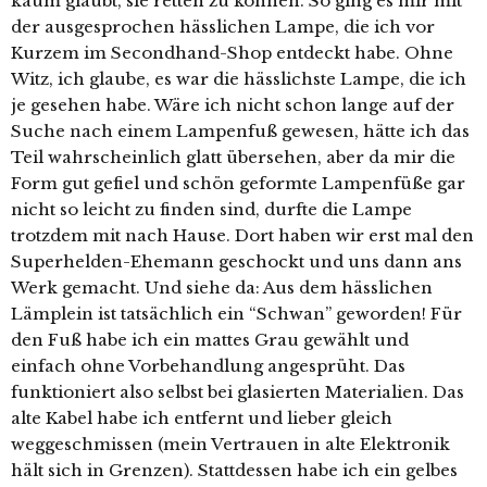
kaum glaubt, sie retten zu können. So ging es mir mit
der ausgesprochen hässlichen Lampe, die ich vor
Kurzem im Secondhand-Shop entdeckt habe. Ohne
Witz, ich glaube, es war die hässlichste Lampe, die ich
je gesehen habe. Wäre ich nicht schon lange auf der
Suche nach einem Lampenfuß gewesen, hätte ich das
Teil wahrscheinlich glatt übersehen, aber da mir die
Form gut gefiel und schön geformte Lampenfüße gar
nicht so leicht zu finden sind, durfte die Lampe
trotzdem mit nach Hause. Dort haben wir erst mal den
Superhelden-Ehemann geschockt und uns dann ans
Werk gemacht. Und siehe da: Aus dem hässlichen
Lämplein ist tatsächlich ein “Schwan” geworden! Für
den Fuß habe ich ein mattes Grau gewählt und
einfach ohne Vorbehandlung angesprüht. Das
funktioniert also selbst bei glasierten Materialien. Das
alte Kabel habe ich entfernt und lieber gleich
weggeschmissen (mein Vertrauen in alte Elektronik
hält sich in Grenzen). Stattdessen habe ich ein gelbes