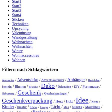
Start1
Start2
Start3
Start4
Sticken
Techniken
Upcycling
Valentinstag
Wandgestaltung
Weihnachten
Weihnachten
Winter
Wohnaccessoires
Wohnen
Filtern nach Schlagwörtern
Anhänger
/
Adventsdeko
/
/
/
/
Adventskalender
Accessoire
Bastelidee
Deko
/
/
/
/
/
/
/
Blumen
Formmasse
basteln
Dekoration
DIY
Brosche
Geschenk
/
/
/
Geschenkanhänger
Geburtstag
Idee
Geschenkverpackung
/
/
/
/
/
Herz
Holz
Kerze
Kinder
Licht
/
/
/
/
/
/
/
/
kreativ
Miniatur
Modellbau
Küche
Lampe
Mini