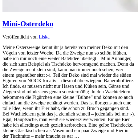
Mini-Osterdeko
Veröffentlicht von
Liska
Meine Osterzweige kennt ihr ja bereits von meiner Deko mit den
Vögeln von letzter Woche. Da die Zweige nun so schön blühen,
habe ich mir noch eine weiter Batelidee überlegt – Mini Anhänger,
die sich zum Beispiel als Tischdeko hervorragend machen. Denn da
die Zweige recht klein sind, kann man immer noch sehen, wer
einem gegenüber sitzt ;-). Teil der Deko sind mal wieder die süßen
Figuren von NOCK kreativ – diesmal überwiegend Bauernhoftiere.
Ich finde, es müssen nicht nur Hasen und Küken sein, Gänse und
Ziegen sind mindestens genau so ostermäßig. In den Wachteleiern
bekommen die Figürchen eine kleine “Bühne” und können so auch
einfach an die Zweige gehängt werden. Das ist übrigens auch eine
tolle Idee, wenn ihr Eier habt, die schon zu Bruch gegangen sind.
Bei Wachteleiern geht das ja ziemlich schnell – jedenfalls bei mir ;-).
Egal, Hauptsache, man weiß sie wiederzuverwenden. Einige Eier
habe ich allerdings auch gezielt zerbrochen. Eine gelbe Tischdecke,
kleine Glasfläschchen als Vasen und ein paar Zweige und Eier in
der Tischmitte – mehr braucht es gar …