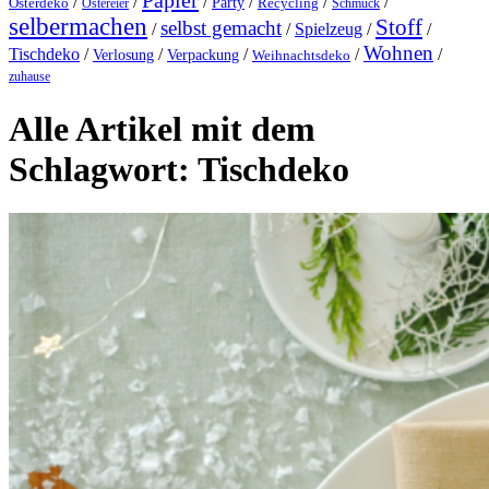
Papier
/
/
/
/
/
/
Party
Osterdeko
Ostereier
Recycling
Schmuck
selbermachen
Stoff
selbst gemacht
/
/
Spielzeug
/
/
Wohnen
Tischdeko
/
/
/
/
/
Verlosung
Verpackung
Weihnachtsdeko
zuhause
Alle Artikel mit dem
Schlagwort:
Tischdeko