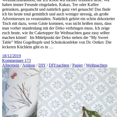
haben immer Freunde eingeladen, Kakao, Tee oder Kaffee
getrunken, gequatscht und natürlich ganz viel genascht! Das finde
ich bis heute total gemütlich und auch weniger stressig, als große
Adventsessen zu veranstalten. Natürlich gehört ein schön dekorierter
Tisch mit dazu, wenn Gäste kommen, was nicht heißen muss, dass
man vorher stundenlang mit der Deko verbringen muss. Ich zeige
euch heute, wie ihr Caketopper für Weihnachten ganz easy selber
machen könnt! Im Mittelpunkt der Deko stehen die “My Sweet
Table” Mini Gugelhupfe und Schokokonfekte von Dr. Oetker. Die
leckeren Küchlein gibt es in …
18/12/2019
Kommentare 173
Allgemein
/
Anlässe
/
DIY
/
DIYnachten
/
Papier
/
Weihnachten