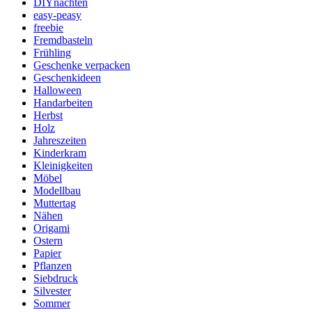
DIYnachten
easy-peasy
freebie
Fremdbasteln
Frühling
Geschenke verpacken
Geschenkideen
Halloween
Handarbeiten
Herbst
Holz
Jahreszeiten
Kinderkram
Kleinigkeiten
Möbel
Modellbau
Muttertag
Nähen
Origami
Ostern
Papier
Pflanzen
Siebdruck
Silvester
Sommer