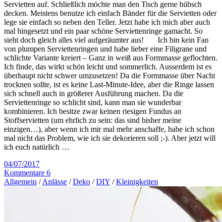
Servietten auf. Schließlich möchte man den Tisch gerne hübsch
decken. Meistens benutze ich einfach Bänder für die Servietten oder
lege sie einfach so neben den Teller. Jetzt habe ich mich aber auch
mal hingesetzt und ein paar schöne Serviettenringe gamacht. So
sieht doch gleich alles viel aufgeräumter aus! Ich bin kein Fan
von plumpen Serviettenringen und habe lieber eine Filigrane und
schlichte Variante kreiert – Ganz in weiß aus Formmasse geflochten.
Ich finde, das wirkt schön leicht und sommerlich. Ausserdem ist es
überhaupt nicht schwer umzusetzen! Da die Formmasse über Nacht
trocknen sollte, ist es keine Last-Minute-Idee, aber die Ringe lassen
sich schnell auch in größerer Ausführung machen. Da die
Serviettenringe so schlicht sind, kann man sie wunderbar
kombinieren. Ich besitze zwar keinen riesigen Fundus an
Stoffservietten (um ehrlich zu sein: das sind bisher meine
einzigen…), aber wenn ich mir mal mehr anschaffe, habe ich schon
mal nicht das Problem, wie ich sie dekorieren soll ;-). Aber jetzt will
ich euch natürlich …
04/07/2017
Kommentare 6
Allgemein
/
Anlässe
/
Deko
/
DIY
/
Kleinigkeiten