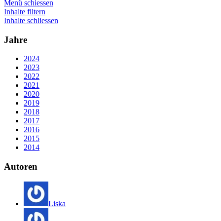
Menü schiessen
Inhalte filtern
Inhalte schliessen
Jahre
2024
2023
2022
2021
2020
2019
2018
2017
2016
2015
2014
Autoren
Liska