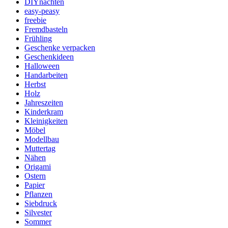
DIYnachten
easy-peasy
freebie
Fremdbasteln
Frühling
Geschenke verpacken
Geschenkideen
Halloween
Handarbeiten
Herbst
Holz
Jahreszeiten
Kinderkram
Kleinigkeiten
Möbel
Modellbau
Muttertag
Nähen
Origami
Ostern
Papier
Pflanzen
Siebdruck
Silvester
Sommer