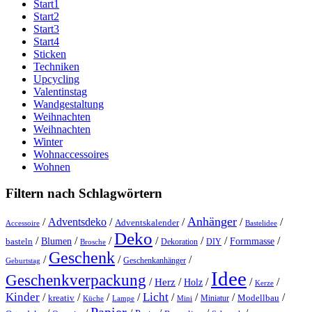
Start1
Start2
Start3
Start4
Sticken
Techniken
Upcycling
Valentinstag
Wandgestaltung
Weihnachten
Weihnachten
Winter
Wohnaccessoires
Wohnen
Filtern nach Schlagwörtern
Anhänger
/
Adventsdeko
/
/
/
/
Adventskalender
Accessoire
Bastelidee
Deko
/
/
/
/
/
/
/
Blumen
Formmasse
basteln
Dekoration
DIY
Brosche
Geschenk
/
/
/
Geschenkanhänger
Geburtstag
Idee
Geschenkverpackung
/
/
/
/
/
Herz
Holz
Kerze
Kinder
Licht
/
/
/
/
/
/
/
/
kreativ
Miniatur
Modellbau
Küche
Lampe
Mini