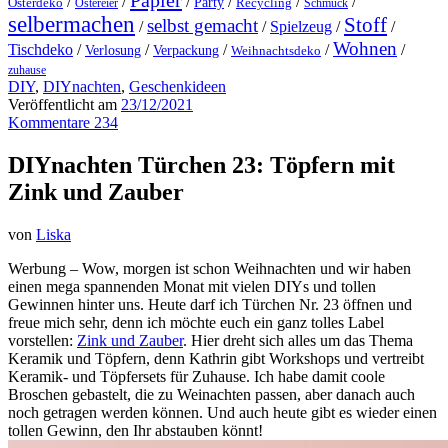
Papier
/
/
/
/
/
/
Party
Osterdeko
Ostereier
Recycling
Schmuck
selbermachen
Stoff
selbst gemacht
/
/
Spielzeug
/
/
Wohnen
Tischdeko
/
/
/
/
/
Verlosung
Verpackung
Weihnachtsdeko
zuhause
DIY
,
DIYnachten
,
Geschenkideen
Veröffentlicht am
23/12/2021
Kommentare 234
DIYnachten Türchen 23: Töpfern mit
Zink und Zauber
von
Liska
Werbung – Wow, morgen ist schon Weihnachten und wir haben
einen mega spannenden Monat mit vielen DIYs und tollen
Gewinnen hinter uns. Heute darf ich Türchen Nr. 23 öffnen und
freue mich sehr, denn ich möchte euch ein ganz tolles Label
vorstellen:
Zink und Zauber
. Hier dreht sich alles um das Thema
Keramik und Töpfern, denn Kathrin gibt Workshops und vertreibt
Keramik- und Töpfersets für Zuhause. Ich habe damit coole
Broschen gebastelt, die zu Weinachten passen, aber danach auch
noch getragen werden können. Und auch heute gibt es wieder einen
tollen Gewinn, den Ihr abstauben könnt!