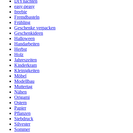
DIYnachten
easy-peasy
freebie
Fremdbasteln
Frühling
Geschenke verpacken
Geschenkideen
Halloween
Handarbeiten
Herbst
Holz
Jahreszeiten
Kinderkram
Kleinigkeiten
Möbel
Modellbau
Muttertag
Nähen
Origami
Ostern
Papier
Pflanzen
Siebdruck
Silvester
Sommer