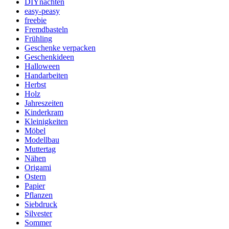
DIYnachten
easy-peasy
freebie
Fremdbasteln
Frühling
Geschenke verpacken
Geschenkideen
Halloween
Handarbeiten
Herbst
Holz
Jahreszeiten
Kinderkram
Kleinigkeiten
Möbel
Modellbau
Muttertag
Nähen
Origami
Ostern
Papier
Pflanzen
Siebdruck
Silvester
Sommer