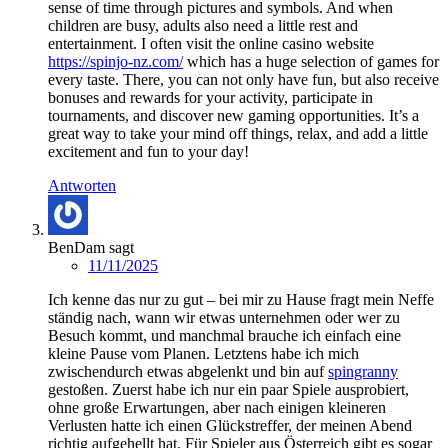
sense of time through pictures and symbols. And when
children are busy, adults also need a little rest and
entertainment. I often visit the online casino website
https://spinjo-nz.com/
which has a huge selection of games for
every taste. There, you can not only have fun, but also receive
bonuses and rewards for your activity, participate in
tournaments, and discover new gaming opportunities. It’s a
great way to take your mind off things, relax, and add a little
excitement and fun to your day!
Antworten
BenDam
sagt
11/11/2025
Ich kenne das nur zu gut – bei mir zu Hause fragt mein Neffe
ständig nach, wann wir etwas unternehmen oder wer zu
Besuch kommt, und manchmal brauche ich einfach eine
kleine Pause vom Planen. Letztens habe ich mich
zwischendurch etwas abgelenkt und bin auf
spingranny
gestoßen. Zuerst habe ich nur ein paar Spiele ausprobiert,
ohne große Erwartungen, aber nach einigen kleineren
Verlusten hatte ich einen Glückstreffer, der meinen Abend
richtig aufgehellt hat. Für Spieler aus Österreich gibt es sogar