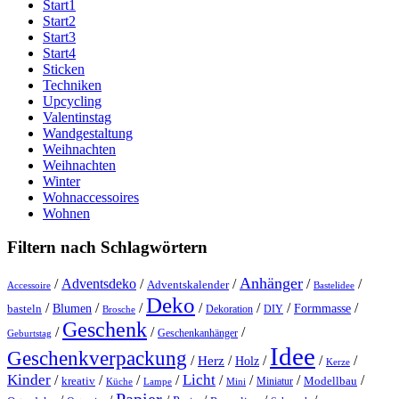
Start1
Start2
Start3
Start4
Sticken
Techniken
Upcycling
Valentinstag
Wandgestaltung
Weihnachten
Weihnachten
Winter
Wohnaccessoires
Wohnen
Filtern nach Schlagwörtern
Anhänger
/
Adventsdeko
/
/
/
/
Adventskalender
Accessoire
Bastelidee
Deko
/
/
/
/
/
/
/
Blumen
Formmasse
basteln
Dekoration
DIY
Brosche
Geschenk
/
/
/
Geschenkanhänger
Geburtstag
Idee
Geschenkverpackung
/
/
/
/
/
Herz
Holz
Kerze
Kinder
Licht
/
/
/
/
/
/
/
/
kreativ
Miniatur
Modellbau
Küche
Lampe
Mini