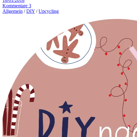
18/01/2018
Kommentare 3
Allgemein
/
DIY
/
Upcycling