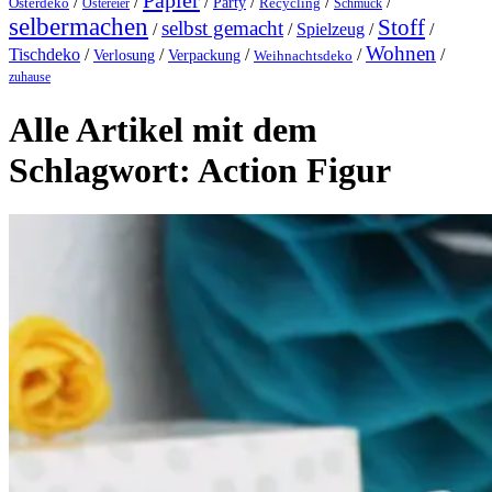
Papier
/
/
/
/
/
/
Party
Osterdeko
Ostereier
Recycling
Schmuck
selbermachen
Stoff
selbst gemacht
/
/
Spielzeug
/
/
Wohnen
Tischdeko
/
/
/
/
/
Verlosung
Verpackung
Weihnachtsdeko
zuhause
Alle Artikel mit dem
Schlagwort:
Action Figur