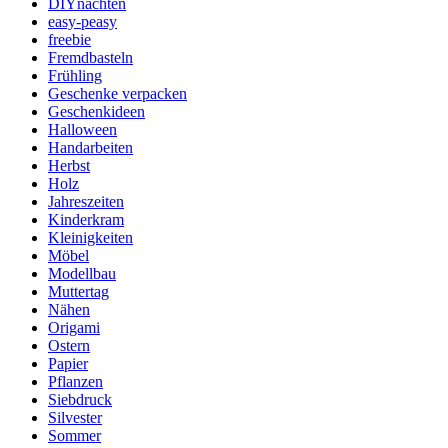
DIYnachten
easy-peasy
freebie
Fremdbasteln
Frühling
Geschenke verpacken
Geschenkideen
Halloween
Handarbeiten
Herbst
Holz
Jahreszeiten
Kinderkram
Kleinigkeiten
Möbel
Modellbau
Muttertag
Nähen
Origami
Ostern
Papier
Pflanzen
Siebdruck
Silvester
Sommer