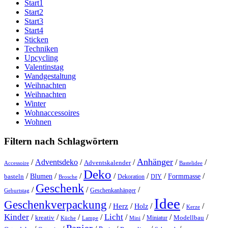
Start1
Start2
Start3
Start4
Sticken
Techniken
Upcycling
Valentinstag
Wandgestaltung
Weihnachten
Weihnachten
Winter
Wohnaccessoires
Wohnen
Filtern nach Schlagwörtern
Anhänger
/
Adventsdeko
/
/
/
/
Adventskalender
Accessoire
Bastelidee
Deko
/
/
/
/
/
/
/
Blumen
Formmasse
basteln
Dekoration
DIY
Brosche
Geschenk
/
/
/
Geschenkanhänger
Geburtstag
Idee
Geschenkverpackung
/
/
/
/
/
Herz
Holz
Kerze
Kinder
Licht
/
/
/
/
/
/
/
/
kreativ
Miniatur
Modellbau
Küche
Lampe
Mini