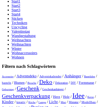
Start1
Start2
Start3
Start4
Sticken
Techniken
Upcycling
Valentinstag
Wandgestaltung
Weihnachten
Weihnachten
Winter
Wohnaccessoires
Wohnen
Filtern nach Schlagwörtern
Anhänger
/
Adventsdeko
/
/
/
/
Adventskalender
Accessoire
Bastelidee
Deko
/
/
/
/
/
/
/
Blumen
Formmasse
basteln
Dekoration
DIY
Brosche
Geschenk
/
/
/
Geschenkanhänger
Geburtstag
Idee
Geschenkverpackung
/
/
/
/
/
Herz
Holz
Kerze
Kinder
Licht
/
/
/
/
/
/
/
/
kreativ
Miniatur
Modellbau
Küche
Lampe
Mini