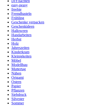
DIYnachten
easy-peasy
freebie
Fremdbasteln
Frühling
Geschenke verpacken
Geschenkideen
Halloween
Handarbeiten
Herbst
Holz
Jahreszeiten
Kinderkram
Kleinigkeiten
Möbel
Modellbau
Muttertag
Nähen
Origami
Ostern
Papier
Pflanzen
Siebdruck
Silvester
Sommer