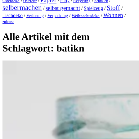
Papier
/
/
/
/
/
/
Party
Osterdeko
Ostereier
Recycling
Schmuck
selbermachen
Stoff
selbst gemacht
/
/
Spielzeug
/
/
Wohnen
Tischdeko
/
/
/
/
/
Verlosung
Verpackung
Weihnachtsdeko
zuhause
Alle Artikel mit dem
Schlagwort:
batikn