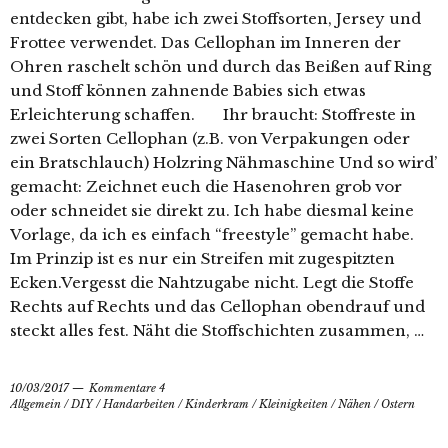
entdecken gibt, habe ich zwei Stoffsorten, Jersey und
Frottee verwendet. Das Cellophan im Inneren der
Ohren raschelt schön und durch das Beißen auf Ring
und Stoff können zahnende Babies sich etwas
Erleichterung schaffen. Ihr braucht: Stoffreste in
zwei Sorten Cellophan (z.B. von Verpakungen oder
ein Bratschlauch) Holzring Nähmaschine Und so wird’
gemacht: Zeichnet euch die Hasenohren grob vor
oder schneidet sie direkt zu. Ich habe diesmal keine
Vorlage, da ich es einfach “freestyle” gemacht habe.
Im Prinzip ist es nur ein Streifen mit zugespitzten
Ecken.Vergesst die Nahtzugabe nicht. Legt die Stoffe
Rechts auf Rechts und das Cellophan obendrauf und
steckt alles fest. Näht die Stoffschichten zusammen, …
10/03/2017
Kommentare 4
Allgemein
/
DIY
/
Handarbeiten
/
Kinderkram
/
Kleinigkeiten
/
Nähen
/
Ostern