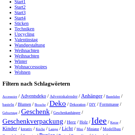
Start1
Start2
Start3
Start4
Sticken
Techniken
Upcycling
Valentinstag
Wandgestaltung
Weihnachten
Weihnachten
Winter
Wohnaccessoires
Wohnen
Filtern nach Schlagwörtern
Anhänger
/
Adventsdeko
/
/
/
/
Adventskalender
Accessoire
Bastelidee
Deko
/
/
/
/
/
/
/
Blumen
Formmasse
basteln
Dekoration
DIY
Brosche
Geschenk
/
/
/
Geschenkanhänger
Geburtstag
Idee
Geschenkverpackung
/
/
/
/
/
Herz
Holz
Kerze
Kinder
Licht
/
/
/
/
/
/
/
/
kreativ
Miniatur
Modellbau
Küche
Lampe
Mini