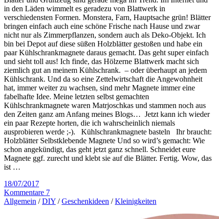
in den Läden wimmelt es geradezu von Blattwerk in
verschiedensten Formen. Monstera, Farn, Hauptsache grün! Blätter
bringen einfach auch eine schöne Frische nach Hause und zwar
nicht nur als Zimmerpflanzen, sondern auch als Deko-Objekt. Ich
bin bei Depot auf diese süßen Holzblätter gestoßen und habe ein
paar Kühlschrankmagnete daraus gemacht. Das geht super einfach
und sieht toll aus! Ich finde, das Hölzerne Blattwerk macht sich
ziemlich gut an meinem Kühlschrank. – oder überhaupt an jedem
Kühlschrank. Und da so eine Zettelwirtschaft die Angewohnheit
hat, immer weiter zu wachsen, sind mehr Magnete immer eine
fabelhafte Idee. Meine letzten selbst gemachten
Kühlschrankmagnete waren Matrjoschkas und stammen noch aus
den Zeiten ganz am Anfang meines Blogs… Jetzt kann ich wieder
ein paar Rezepte horten, die ich wahrscheinlich niemals
ausprobieren werde ;-). Kühlschrankmagnete basteln Ihr braucht:
Holzblätter Selbstklebende Magnete Und so wird’s gemacht: Wie
schon angekündigt, das geht jetzt ganz schnell. Schneidet eure
Magnete ggf. zurecht und klebt sie auf die Blätter. Fertig. Wow, das
ist …
18/07/2017
Kommentare 7
Allgemein
/
DIY
/
Geschenkideen
/
Kleinigkeiten