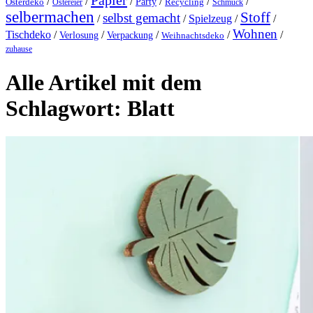
Papier
/
/
/
/
/
/
Party
Osterdeko
Ostereier
Recycling
Schmuck
selbermachen
Stoff
selbst gemacht
/
/
Spielzeug
/
/
Wohnen
Tischdeko
/
/
/
/
/
Verlosung
Verpackung
Weihnachtsdeko
zuhause
Alle Artikel mit dem
Schlagwort:
Blatt