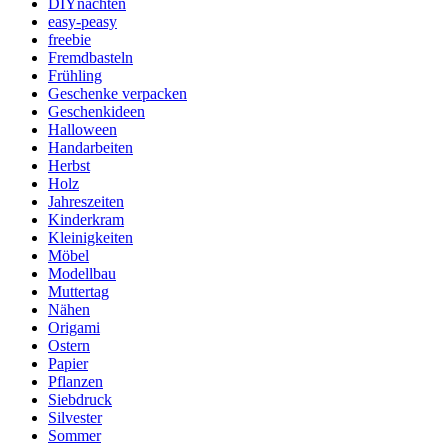
DIYnachten
easy-peasy
freebie
Fremdbasteln
Frühling
Geschenke verpacken
Geschenkideen
Halloween
Handarbeiten
Herbst
Holz
Jahreszeiten
Kinderkram
Kleinigkeiten
Möbel
Modellbau
Muttertag
Nähen
Origami
Ostern
Papier
Pflanzen
Siebdruck
Silvester
Sommer