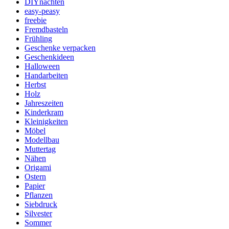
DIYnachten
easy-peasy
freebie
Fremdbasteln
Frühling
Geschenke verpacken
Geschenkideen
Halloween
Handarbeiten
Herbst
Holz
Jahreszeiten
Kinderkram
Kleinigkeiten
Möbel
Modellbau
Muttertag
Nähen
Origami
Ostern
Papier
Pflanzen
Siebdruck
Silvester
Sommer