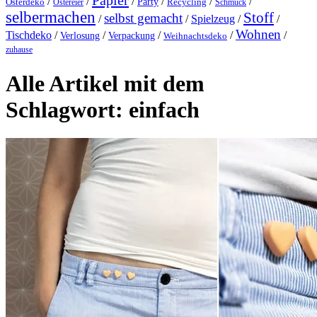
Papier
/
/
/
/
/
/
Party
Osterdeko
Ostereier
Recycling
Schmuck
selbermachen
Stoff
selbst gemacht
/
/
Spielzeug
/
/
Wohnen
Tischdeko
/
/
/
/
/
Verlosung
Verpackung
Weihnachtsdeko
zuhause
Alle Artikel mit dem
Schlagwort:
einfach