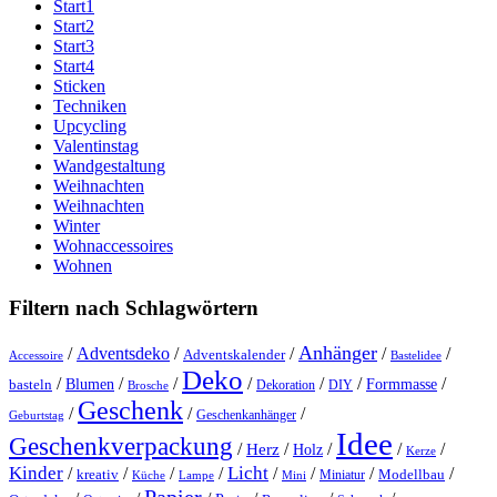
Start1
Start2
Start3
Start4
Sticken
Techniken
Upcycling
Valentinstag
Wandgestaltung
Weihnachten
Weihnachten
Winter
Wohnaccessoires
Wohnen
Filtern nach Schlagwörtern
Anhänger
/
Adventsdeko
/
/
/
/
Adventskalender
Accessoire
Bastelidee
Deko
/
/
/
/
/
/
/
Blumen
Formmasse
basteln
Dekoration
DIY
Brosche
Geschenk
/
/
/
Geschenkanhänger
Geburtstag
Idee
Geschenkverpackung
/
/
/
/
/
Herz
Holz
Kerze
Kinder
Licht
/
/
/
/
/
/
/
/
kreativ
Miniatur
Modellbau
Küche
Lampe
Mini