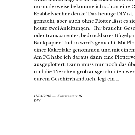
normalerweise bekomme ich schon eine G
Krabbelviecher denke! Das heutige DIY ist, 
gemacht, aber auch ohne Plotter lässt es s
heute zwei Anleitungen: Ihr braucht: Ge
oder transparentes, bedruckbares Bügelpa
Backpapier Und so wird’s gemacht: Mit Plott
einer Kakerlake genommen und mit einem s
Am PC habe ich daraus dann eine Plottervo
ausgeplottert. Dann muss nur noch das üb
und die Tierchen grob ausgeschnitten werde
eurem Geschirrhandtuch, legt ein …
17/04/2015
Kommentare 16
DIY