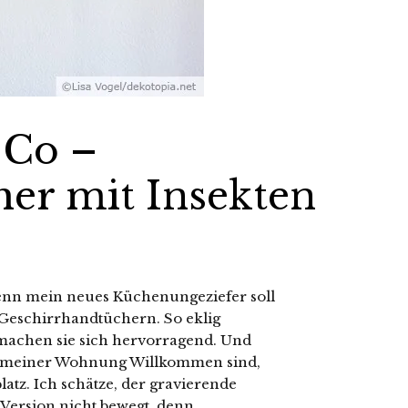
 Co –
er mit Insekten
enn mein neues Küchenungeziefer soll
n Geschirrhandtüchern. So eklig
 machen sie sich hervorragend. Und
 in meiner Wohnung Willkommen sind,
tz. Ich schätze, der gravierende
f-Version nicht bewegt, denn