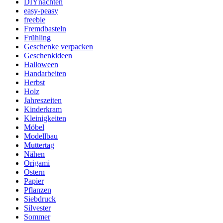
DIYnachten
easy-peasy
freebie
Fremdbasteln
Frühling
Geschenke verpacken
Geschenkideen
Halloween
Handarbeiten
Herbst
Holz
Jahreszeiten
Kinderkram
Kleinigkeiten
Möbel
Modellbau
Muttertag
Nähen
Origami
Ostern
Papier
Pflanzen
Siebdruck
Silvester
Sommer