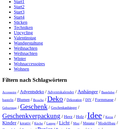
Start1
Start2
Start3
Start4
Sticken
Techniken
Upcycling
Valentinstag
Wandgestaltung
Weihnachten
Weihnachten
Winter
Wohnaccessoires
Wohnen
Filtern nach Schlagwörtern
Anhänger
/
Adventsdeko
/
/
/
/
Adventskalender
Accessoire
Bastelidee
Deko
/
/
/
/
/
/
/
Blumen
Formmasse
basteln
Dekoration
DIY
Brosche
Geschenk
/
/
/
Geschenkanhänger
Geburtstag
Idee
Geschenkverpackung
/
/
/
/
/
Herz
Holz
Kerze
Kinder
Licht
/
/
/
/
/
/
/
/
kreativ
Miniatur
Modellbau
Küche
Lampe
Mini