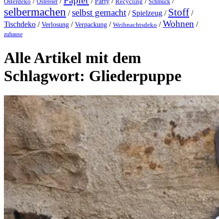
Papier
/
/
/
/
/
/
Party
Osterdeko
Ostereier
Recycling
Schmuck
selbermachen
Stoff
selbst gemacht
/
/
Spielzeug
/
/
Wohnen
Tischdeko
/
/
/
/
/
Verlosung
Verpackung
Weihnachtsdeko
zuhause
Alle Artikel mit dem
Schlagwort:
Gliederpuppe