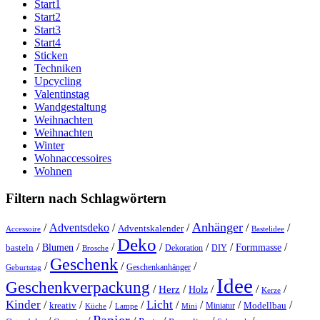
Start1
Start2
Start3
Start4
Sticken
Techniken
Upcycling
Valentinstag
Wandgestaltung
Weihnachten
Weihnachten
Winter
Wohnaccessoires
Wohnen
Filtern nach Schlagwörtern
Anhänger
/
Adventsdeko
/
/
/
/
Adventskalender
Accessoire
Bastelidee
Deko
/
/
/
/
/
/
/
Blumen
Formmasse
basteln
Dekoration
DIY
Brosche
Geschenk
/
/
/
Geschenkanhänger
Geburtstag
Idee
Geschenkverpackung
/
/
/
/
/
Herz
Holz
Kerze
Kinder
Licht
/
/
/
/
/
/
/
/
kreativ
Miniatur
Modellbau
Küche
Lampe
Mini