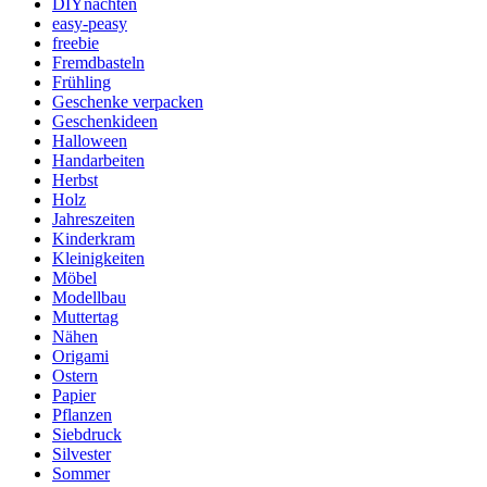
DIYnachten
easy-peasy
freebie
Fremdbasteln
Frühling
Geschenke verpacken
Geschenkideen
Halloween
Handarbeiten
Herbst
Holz
Jahreszeiten
Kinderkram
Kleinigkeiten
Möbel
Modellbau
Muttertag
Nähen
Origami
Ostern
Papier
Pflanzen
Siebdruck
Silvester
Sommer