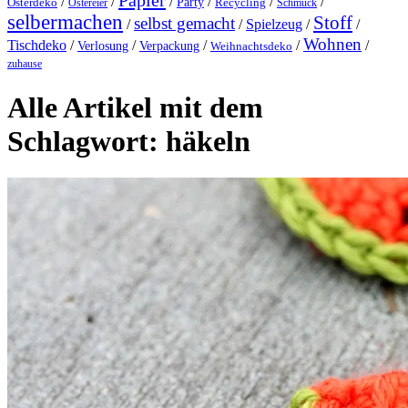
Papier
/
/
/
/
/
/
Party
Osterdeko
Ostereier
Recycling
Schmuck
selbermachen
Stoff
selbst gemacht
/
/
Spielzeug
/
/
Wohnen
Tischdeko
/
/
/
/
/
Verlosung
Verpackung
Weihnachtsdeko
zuhause
Alle Artikel mit dem
Schlagwort:
häkeln