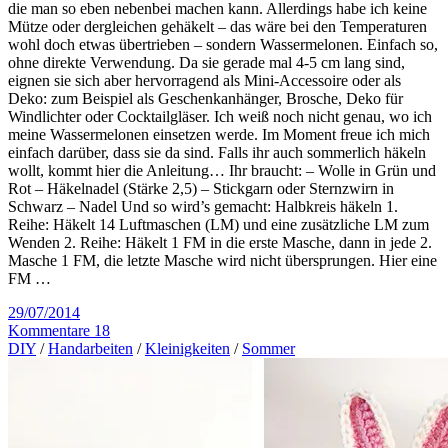
die man so eben nebenbei machen kann. Allerdings habe ich keine
Mütze oder dergleichen gehäkelt – das wäre bei den Temperaturen
wohl doch etwas übertrieben – sondern Wassermelonen. Einfach so,
ohne direkte Verwendung. Da sie gerade mal 4-5 cm lang sind,
eignen sie sich aber hervorragend als Mini-Accessoire oder als
Deko: zum Beispiel als Geschenkanhänger, Brosche, Deko für
Windlichter oder Cocktailgläser. Ich weiß noch nicht genau, wo ich
meine Wassermelonen einsetzen werde. Im Moment freue ich mich
einfach darüber, dass sie da sind. Falls ihr auch sommerlich häkeln
wollt, kommt hier die Anleitung… Ihr braucht: – Wolle in Grün und
Rot – Häkelnadel (Stärke 2,5) – Stickgarn oder Sternzwirn in
Schwarz – Nadel Und so wird’s gemacht: Halbkreis häkeln 1.
Reihe: Häkelt 14 Luftmaschen (LM) und eine zusätzliche LM zum
Wenden 2. Reihe: Häkelt 1 FM in die erste Masche, dann in jede 2.
Masche 1 FM, die letzte Masche wird nicht übersprungen. Hier eine
FM …
29/07/2014
Kommentare 18
DIY
/
Handarbeiten
/
Kleinigkeiten
/
Sommer