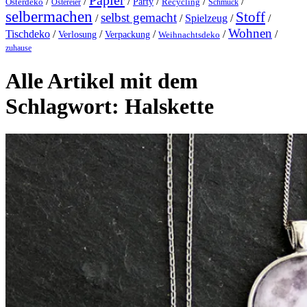
Papier
/
/
/
/
/
/
Party
Osterdeko
Ostereier
Recycling
Schmuck
selbermachen
Stoff
selbst gemacht
/
/
Spielzeug
/
/
Wohnen
Tischdeko
/
/
/
/
/
Verlosung
Verpackung
Weihnachtsdeko
zuhause
Alle Artikel mit dem
Schlagwort:
Halskette