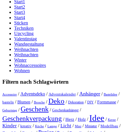
Start1
Start2
Start3
Start4
Sticken
Techniken
Upcycling
Valentinstag
Wandgestaltung
Weihnachten
Weihnachten
Winter
Wohnaccessoires
Wohnen
Filtern nach Schlagwörtern
Anhänger
/
Adventsdeko
/
/
/
/
Adventskalender
Accessoire
Bastelidee
Deko
/
/
/
/
/
/
/
Blumen
Formmasse
basteln
Dekoration
DIY
Brosche
Geschenk
/
/
/
Geschenkanhänger
Geburtstag
Idee
Geschenkverpackung
/
/
/
/
/
Herz
Holz
Kerze
Kinder
Licht
/
/
/
/
/
/
/
/
kreativ
Miniatur
Modellbau
Küche
Lampe
Mini