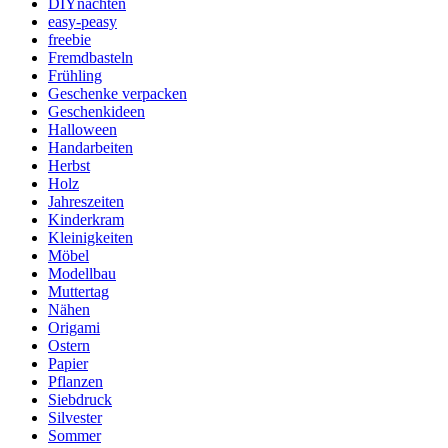
DIYnachten
easy-peasy
freebie
Fremdbasteln
Frühling
Geschenke verpacken
Geschenkideen
Halloween
Handarbeiten
Herbst
Holz
Jahreszeiten
Kinderkram
Kleinigkeiten
Möbel
Modellbau
Muttertag
Nähen
Origami
Ostern
Papier
Pflanzen
Siebdruck
Silvester
Sommer