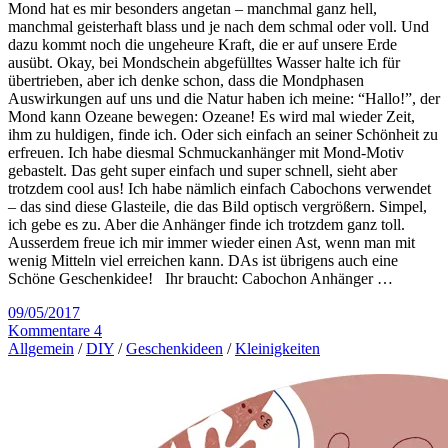
Mond hat es mir besonders angetan – manchmal ganz hell,
manchmal geisterhaft blass und je nach dem schmal oder voll. Und
dazu kommt noch die ungeheure Kraft, die er auf unsere Erde
ausübt. Okay, bei Mondschein abgefülltes Wasser halte ich für
übertrieben, aber ich denke schon, dass die Mondphasen
Auswirkungen auf uns und die Natur haben ich meine: “Hallo!”, der
Mond kann Ozeane bewegen: Ozeane! Es wird mal wieder Zeit,
ihm zu huldigen, finde ich. Oder sich einfach an seiner Schönheit zu
erfreuen. Ich habe diesmal Schmuckanhänger mit Mond-Motiv
gebastelt. Das geht super einfach und super schnell, sieht aber
trotzdem cool aus! Ich habe nämlich einfach Cabochons verwendet
– das sind diese Glasteile, die das Bild optisch vergrößern. Simpel,
ich gebe es zu. Aber die Anhänger finde ich trotzdem ganz toll.
Ausserdem freue ich mir immer wieder einen Ast, wenn man mit
wenig Mitteln viel erreichen kann. DAs ist übrigens auch eine
Schöne Geschenkidee! Ihr braucht: Cabochon Anhänger …
09/05/2017
Kommentare 4
Allgemein
/
DIY
/
Geschenkideen
/
Kleinigkeiten