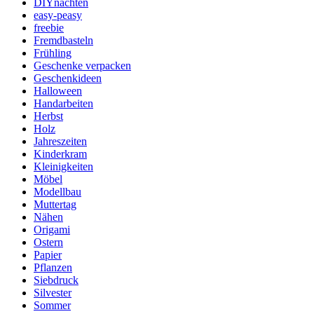
DIYnachten
easy-peasy
freebie
Fremdbasteln
Frühling
Geschenke verpacken
Geschenkideen
Halloween
Handarbeiten
Herbst
Holz
Jahreszeiten
Kinderkram
Kleinigkeiten
Möbel
Modellbau
Muttertag
Nähen
Origami
Ostern
Papier
Pflanzen
Siebdruck
Silvester
Sommer