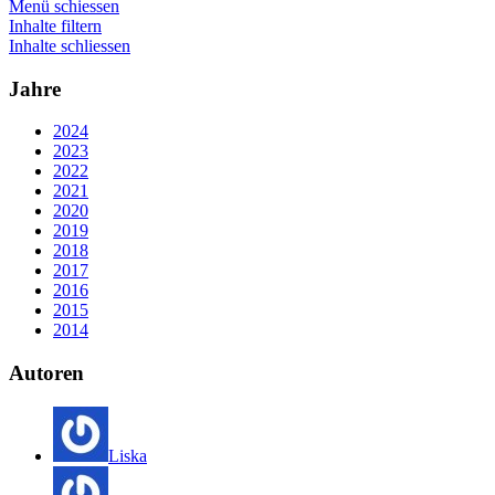
Menü schiessen
Inhalte filtern
Inhalte schliessen
Jahre
2024
2023
2022
2021
2020
2019
2018
2017
2016
2015
2014
Autoren
Liska