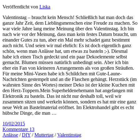
Veröffentlicht von
Liska
Valentinstag – braucht kein Mensch! Schließlich hat man doch das
ganze Jahr Zeit, dem Lieblingsmenschen eine Freude zu machen. So
war viele Jahre lang meine Meinung über den Valentinstag. Ich bin
nach wie vor der Meinung, dass man kein festes Datum braucht, um
einander Gutes zu tun, aber ein Mal mehr schadet ganz bestimmt
auch nicht. Und seien wir mal ehrlich: Es ist doch eigentlich ganz
schön, wenn man Anlässe hat, um etwas zu basteln ;-). Diesmal
habe ich einen Tisch gedeckt und ein paar Dekoelemente selbst
gemacht. Blumen müssen natürlich unbedingt sein. Aber ich bin
eher ein Fan von kleineren Arrangements als von großen Sträußen.
Für meine Mini-Vasen habe ich Schildchen mit Gute-Laune-
Nachrichten gestempelt und an die Flaschen gehängt. Herzstück (im
wahrsten Sinne des Wortes) meiner Deko ist der kleine Kuchen mit
den Herz-Toppern.Mein Superheldenehemann hat angefangen mit
Elektronik zu basteln. Das ist nicht nur deshalb toll, weil wir
zusammen sitzen und werkeln können, sondern es hat mir eine ganz
neue Welt an Bastelmaterial eröffnet. Im Elektrohandel gibt es echt
hübsche Dinge, die man …
10/02/2015
Kommentare 13
Anlässe
/
DIY
/
Muttertag
/
Valentinstag