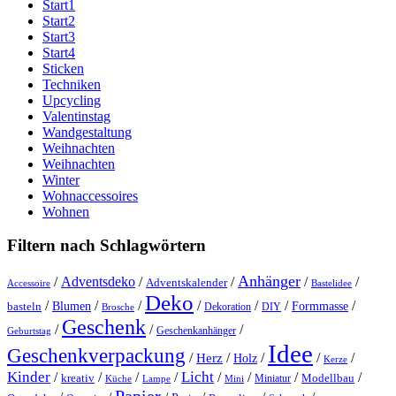
Start1
Start2
Start3
Start4
Sticken
Techniken
Upcycling
Valentinstag
Wandgestaltung
Weihnachten
Weihnachten
Winter
Wohnaccessoires
Wohnen
Filtern nach Schlagwörtern
Anhänger
/
Adventsdeko
/
/
/
/
Adventskalender
Accessoire
Bastelidee
Deko
/
/
/
/
/
/
/
Blumen
Formmasse
basteln
Dekoration
DIY
Brosche
Geschenk
/
/
/
Geschenkanhänger
Geburtstag
Idee
Geschenkverpackung
/
/
/
/
/
Herz
Holz
Kerze
Kinder
Licht
/
/
/
/
/
/
/
/
kreativ
Miniatur
Modellbau
Küche
Lampe
Mini