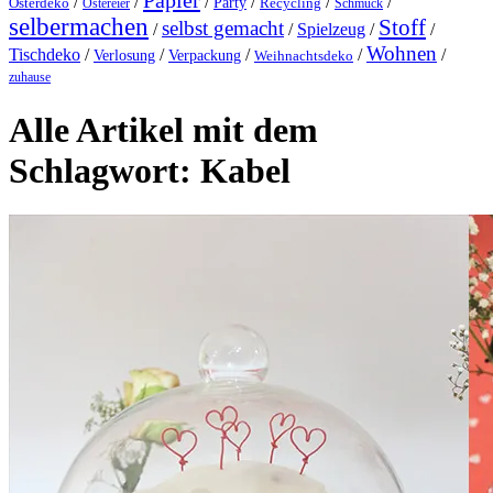
Papier
/
/
/
/
/
/
Party
Osterdeko
Ostereier
Recycling
Schmuck
selbermachen
Stoff
selbst gemacht
/
/
Spielzeug
/
/
Wohnen
Tischdeko
/
/
/
/
/
Verlosung
Verpackung
Weihnachtsdeko
zuhause
Alle Artikel mit dem
Schlagwort:
Kabel