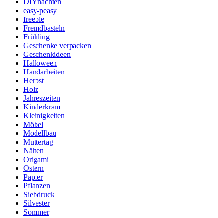
DIYnachten
easy-peasy
freebie
Fremdbasteln
Frühling
Geschenke verpacken
Geschenkideen
Halloween
Handarbeiten
Herbst
Holz
Jahreszeiten
Kinderkram
Kleinigkeiten
Möbel
Modellbau
Muttertag
Nähen
Origami
Ostern
Papier
Pflanzen
Siebdruck
Silvester
Sommer