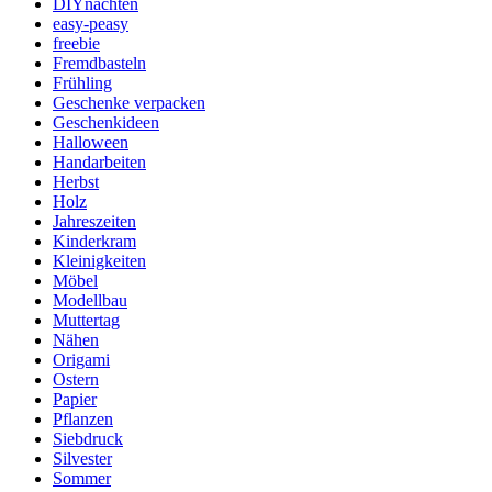
DIYnachten
easy-peasy
freebie
Fremdbasteln
Frühling
Geschenke verpacken
Geschenkideen
Halloween
Handarbeiten
Herbst
Holz
Jahreszeiten
Kinderkram
Kleinigkeiten
Möbel
Modellbau
Muttertag
Nähen
Origami
Ostern
Papier
Pflanzen
Siebdruck
Silvester
Sommer