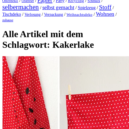
Papier
/
/
/
/
/
/
Party
Osterdeko
Ostereier
Recycling
Schmuck
selbermachen
Stoff
selbst gemacht
/
/
Spielzeug
/
/
Wohnen
Tischdeko
/
/
/
/
/
Verlosung
Verpackung
Weihnachtsdeko
zuhause
Alle Artikel mit dem
Schlagwort:
Kakerlake