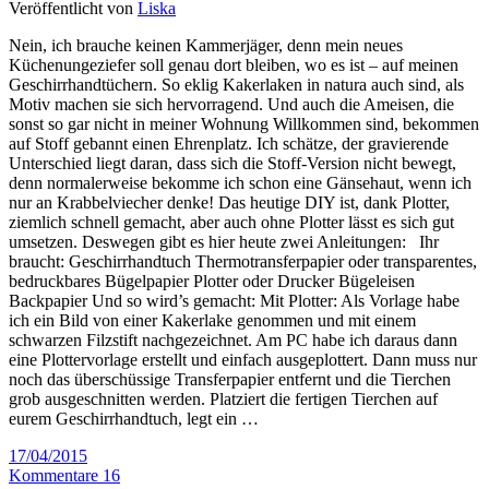
Veröffentlicht von
Liska
Nein, ich brauche keinen Kammerjäger, denn mein neues
Küchenungeziefer soll genau dort bleiben, wo es ist – auf meinen
Geschirrhandtüchern. So eklig Kakerlaken in natura auch sind, als
Motiv machen sie sich hervorragend. Und auch die Ameisen, die
sonst so gar nicht in meiner Wohnung Willkommen sind, bekommen
auf Stoff gebannt einen Ehrenplatz. Ich schätze, der gravierende
Unterschied liegt daran, dass sich die Stoff-Version nicht bewegt,
denn normalerweise bekomme ich schon eine Gänsehaut, wenn ich
nur an Krabbelviecher denke! Das heutige DIY ist, dank Plotter,
ziemlich schnell gemacht, aber auch ohne Plotter lässt es sich gut
umsetzen. Deswegen gibt es hier heute zwei Anleitungen: Ihr
braucht: Geschirrhandtuch Thermotransferpapier oder transparentes,
bedruckbares Bügelpapier Plotter oder Drucker Bügeleisen
Backpapier Und so wird’s gemacht: Mit Plotter: Als Vorlage habe
ich ein Bild von einer Kakerlake genommen und mit einem
schwarzen Filzstift nachgezeichnet. Am PC habe ich daraus dann
eine Plottervorlage erstellt und einfach ausgeplottert. Dann muss nur
noch das überschüssige Transferpapier entfernt und die Tierchen
grob ausgeschnitten werden. Platziert die fertigen Tierchen auf
eurem Geschirrhandtuch, legt ein …
17/04/2015
Kommentare 16