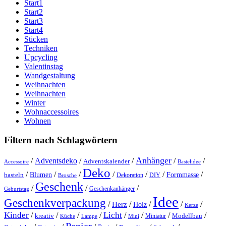
Start1
Start2
Start3
Start4
Sticken
Techniken
Upcycling
Valentinstag
Wandgestaltung
Weihnachten
Weihnachten
Winter
Wohnaccessoires
Wohnen
Filtern nach Schlagwörtern
Anhänger
/
Adventsdeko
/
/
/
/
Adventskalender
Accessoire
Bastelidee
Deko
/
/
/
/
/
/
/
Blumen
Formmasse
basteln
Dekoration
DIY
Brosche
Geschenk
/
/
/
Geschenkanhänger
Geburtstag
Idee
Geschenkverpackung
/
/
/
/
/
Herz
Holz
Kerze
Kinder
Licht
/
/
/
/
/
/
/
/
kreativ
Miniatur
Modellbau
Küche
Lampe
Mini