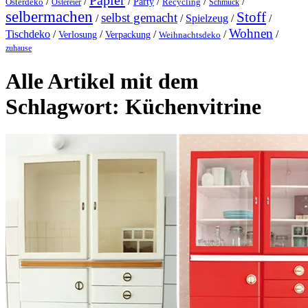
Papier
/
/
/
/
/
/
Party
Osterdeko
Ostereier
Recycling
Schmuck
selbermachen
Stoff
selbst gemacht
/
/
Spielzeug
/
/
Wohnen
Tischdeko
/
/
/
/
/
Verlosung
Verpackung
Weihnachtsdeko
zuhause
Alle Artikel mit dem
Schlagwort:
Küchenvitrine