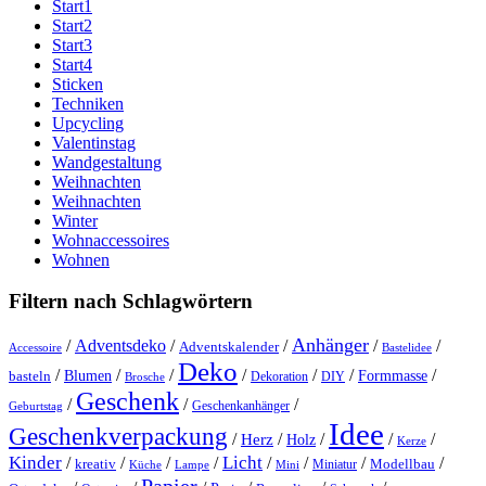
Start1
Start2
Start3
Start4
Sticken
Techniken
Upcycling
Valentinstag
Wandgestaltung
Weihnachten
Weihnachten
Winter
Wohnaccessoires
Wohnen
Filtern nach Schlagwörtern
Anhänger
/
Adventsdeko
/
/
/
/
Adventskalender
Accessoire
Bastelidee
Deko
/
/
/
/
/
/
/
Blumen
Formmasse
basteln
Dekoration
DIY
Brosche
Geschenk
/
/
/
Geschenkanhänger
Geburtstag
Idee
Geschenkverpackung
/
/
/
/
/
Herz
Holz
Kerze
Kinder
Licht
/
/
/
/
/
/
/
/
kreativ
Miniatur
Modellbau
Küche
Lampe
Mini