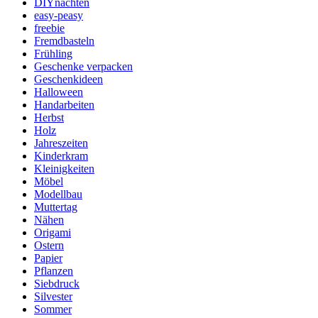
DIYnachten
easy-peasy
freebie
Fremdbasteln
Frühling
Geschenke verpacken
Geschenkideen
Halloween
Handarbeiten
Herbst
Holz
Jahreszeiten
Kinderkram
Kleinigkeiten
Möbel
Modellbau
Muttertag
Nähen
Origami
Ostern
Papier
Pflanzen
Siebdruck
Silvester
Sommer