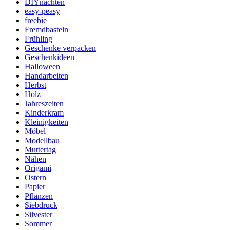
DIYnachten
easy-peasy
freebie
Fremdbasteln
Frühling
Geschenke verpacken
Geschenkideen
Halloween
Handarbeiten
Herbst
Holz
Jahreszeiten
Kinderkram
Kleinigkeiten
Möbel
Modellbau
Muttertag
Nähen
Origami
Ostern
Papier
Pflanzen
Siebdruck
Silvester
Sommer