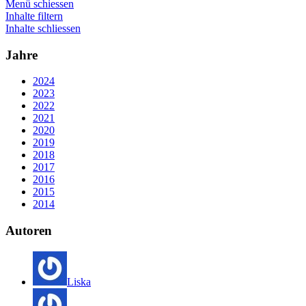
Menü schiessen
Inhalte filtern
Inhalte schliessen
Jahre
2024
2023
2022
2021
2020
2019
2018
2017
2016
2015
2014
Autoren
Liska