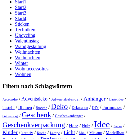
Start1
Start2
Start3
Start4
Sticken
Techniken
Upcycling
Valentinstag
Wandgestaltung
Weihnachten
Weihnachten
Winter
Wohnaccessoires
Wohnen
Filtern nach Schlagwörtern
Anhänger
/
Adventsdeko
/
/
/
/
Adventskalender
Accessoire
Bastelidee
Deko
/
/
/
/
/
/
/
Blumen
Formmasse
basteln
Dekoration
DIY
Brosche
Geschenk
/
/
/
Geschenkanhänger
Geburtstag
Idee
Geschenkverpackung
/
/
/
/
/
Herz
Holz
Kerze
Kinder
Licht
/
/
/
/
/
/
/
/
kreativ
Miniatur
Modellbau
Küche
Lampe
Mini