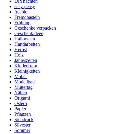
DIYnachten
easy-peasy
freebie
Fremdbasteln
Frühling
Geschenke verpacken
Geschenkideen
Halloween
Handarbeiten
Herbst
Holz
Jahreszeiten
Kinderkram
Kleinigkeiten
Möbel
Modellbau
Muttertag
Nähen
Origami
Ostern
Papier
Pflanzen
Siebdruck
Silvester
Sommer