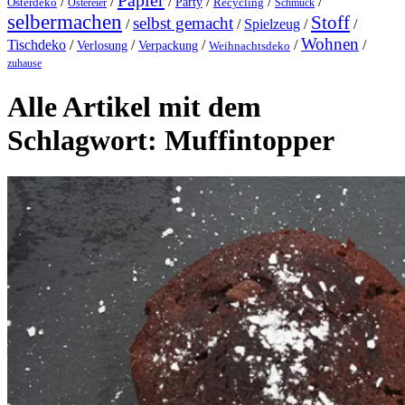
Papier
/
/
/
/
/
/
Party
Osterdeko
Ostereier
Recycling
Schmuck
selbermachen
Stoff
selbst gemacht
/
/
Spielzeug
/
/
Wohnen
Tischdeko
/
/
/
/
/
Verlosung
Verpackung
Weihnachtsdeko
zuhause
Alle Artikel mit dem
Schlagwort:
Muffintopper