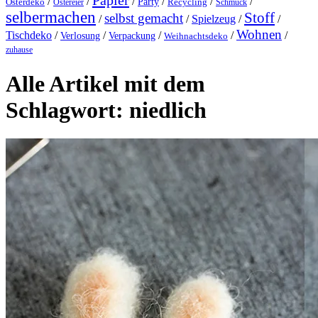
Papier
/
/
/
/
/
/
Party
Osterdeko
Ostereier
Recycling
Schmuck
selbermachen
Stoff
selbst gemacht
/
/
Spielzeug
/
/
Wohnen
Tischdeko
/
/
/
/
/
Verlosung
Verpackung
Weihnachtsdeko
zuhause
Alle Artikel mit dem
Schlagwort:
niedlich