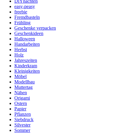
DIYnachten
easy-peasy
freebie
Fremdbasteln
Frühling
Geschenke verpacken
Geschenkideen
Halloween
Handarbeiten
Herbst
Holz
Jahreszeiten
Kinderkram
Kleinigkeiten
Möbel
Modellbau
Muttertag
Nähen
Origami
Ostern
Papier
Pflanzen
Siebdruck
Silvester
Sommer