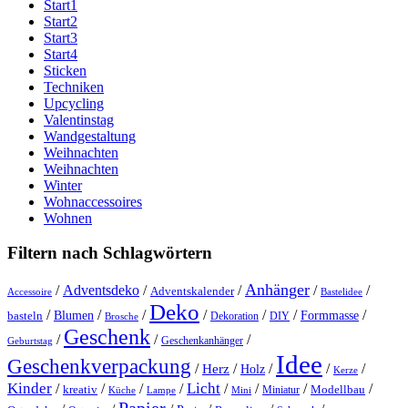
Start1
Start2
Start3
Start4
Sticken
Techniken
Upcycling
Valentinstag
Wandgestaltung
Weihnachten
Weihnachten
Winter
Wohnaccessoires
Wohnen
Filtern nach Schlagwörtern
Anhänger
/
Adventsdeko
/
/
/
/
Adventskalender
Accessoire
Bastelidee
Deko
/
/
/
/
/
/
/
Blumen
Formmasse
basteln
Dekoration
DIY
Brosche
Geschenk
/
/
/
Geschenkanhänger
Geburtstag
Idee
Geschenkverpackung
/
/
/
/
/
Herz
Holz
Kerze
Kinder
Licht
/
/
/
/
/
/
/
/
kreativ
Miniatur
Modellbau
Küche
Lampe
Mini