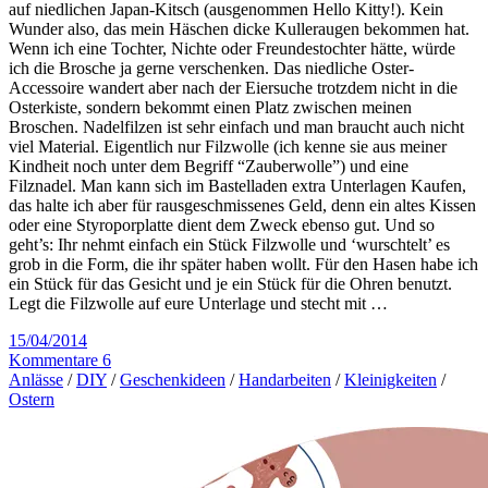
auf niedlichen Japan-Kitsch (ausgenommen Hello Kitty!). Kein
Wunder also, das mein Häschen dicke Kulleraugen bekommen hat.
Wenn ich eine Tochter, Nichte oder Freundestochter hätte, würde
ich die Brosche ja gerne verschenken. Das niedliche Oster-
Accessoire wandert aber nach der Eiersuche trotzdem nicht in die
Osterkiste, sondern bekommt einen Platz zwischen meinen
Broschen. Nadelfilzen ist sehr einfach und man braucht auch nicht
viel Material. Eigentlich nur Filzwolle (ich kenne sie aus meiner
Kindheit noch unter dem Begriff “Zauberwolle”) und eine
Filznadel. Man kann sich im Bastelladen extra Unterlagen Kaufen,
das halte ich aber für rausgeschmissenes Geld, denn ein altes Kissen
oder eine Styroporplatte dient dem Zweck ebenso gut. Und so
geht’s: Ihr nehmt einfach ein Stück Filzwolle und ‘wurschtelt’ es
grob in die Form, die ihr später haben wollt. Für den Hasen habe ich
ein Stück für das Gesicht und je ein Stück für die Ohren benutzt.
Legt die Filzwolle auf eure Unterlage und stecht mit …
15/04/2014
Kommentare 6
Anlässe
/
DIY
/
Geschenkideen
/
Handarbeiten
/
Kleinigkeiten
/
Ostern