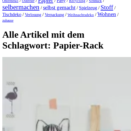
Papier
/
/
/
/
/
/
Party
Osterdeko
Ostereier
Recycling
Schmuck
selbermachen
Stoff
selbst gemacht
/
/
Spielzeug
/
/
Wohnen
Tischdeko
/
/
/
/
/
Verlosung
Verpackung
Weihnachtsdeko
zuhause
Alle Artikel mit dem
Schlagwort:
Papier-Rack