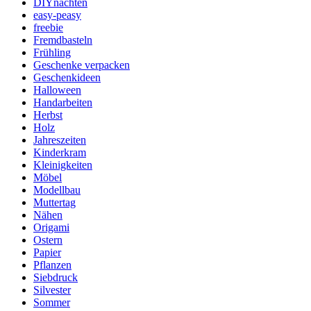
DIYnachten
easy-peasy
freebie
Fremdbasteln
Frühling
Geschenke verpacken
Geschenkideen
Halloween
Handarbeiten
Herbst
Holz
Jahreszeiten
Kinderkram
Kleinigkeiten
Möbel
Modellbau
Muttertag
Nähen
Origami
Ostern
Papier
Pflanzen
Siebdruck
Silvester
Sommer