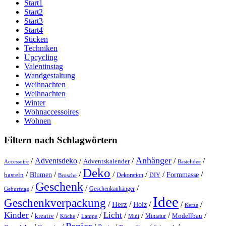
Start1
Start2
Start3
Start4
Sticken
Techniken
Upcycling
Valentinstag
Wandgestaltung
Weihnachten
Weihnachten
Winter
Wohnaccessoires
Wohnen
Filtern nach Schlagwörtern
Anhänger
/
Adventsdeko
/
/
/
/
Adventskalender
Accessoire
Bastelidee
Deko
/
/
/
/
/
/
/
Blumen
Formmasse
basteln
Dekoration
DIY
Brosche
Geschenk
/
/
/
Geschenkanhänger
Geburtstag
Idee
Geschenkverpackung
/
/
/
/
/
Herz
Holz
Kerze
Kinder
Licht
/
/
/
/
/
/
/
/
kreativ
Miniatur
Modellbau
Küche
Lampe
Mini