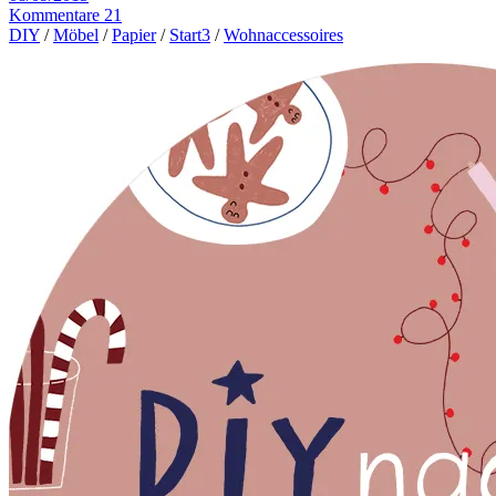
Kommentare 21
DIY
/
Möbel
/
Papier
/
Start3
/
Wohnaccessoires