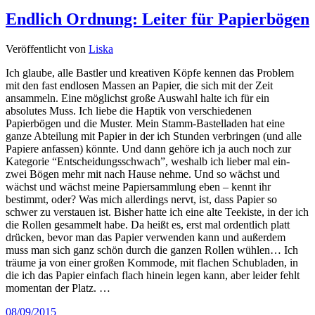
Endlich Ordnung: Leiter für Papierbögen
Veröffentlicht von
Liska
Ich glaube, alle Bastler und kreativen Köpfe kennen das Problem
mit den fast endlosen Massen an Papier, die sich mit der Zeit
ansammeln. Eine möglichst große Auswahl halte ich für ein
absolutes Muss. Ich liebe die Haptik von verschiedenen
Papierbögen und die Muster. Mein Stamm-Bastelladen hat eine
ganze Abteilung mit Papier in der ich Stunden verbringen (und alle
Papiere anfassen) könnte. Und dann gehöre ich ja auch noch zur
Kategorie “Entscheidungsschwach”, weshalb ich lieber mal ein-
zwei Bögen mehr mit nach Hause nehme. Und so wächst und
wächst und wächst meine Papiersammlung eben – kennt ihr
bestimmt, oder? Was mich allerdings nervt, ist, dass Papier so
schwer zu verstauen ist. Bisher hatte ich eine alte Teekiste, in der ich
die Rollen gesammelt habe. Da heißt es, erst mal ordentlich platt
drücken, bevor man das Papier verwenden kann und außerdem
muss man sich ganz schön durch die ganzen Rollen wühlen… Ich
träume ja von einer großen Kommode, mit flachen Schubladen, in
die ich das Papier einfach flach hinein legen kann, aber leider fehlt
momentan der Platz. …
08/09/2015