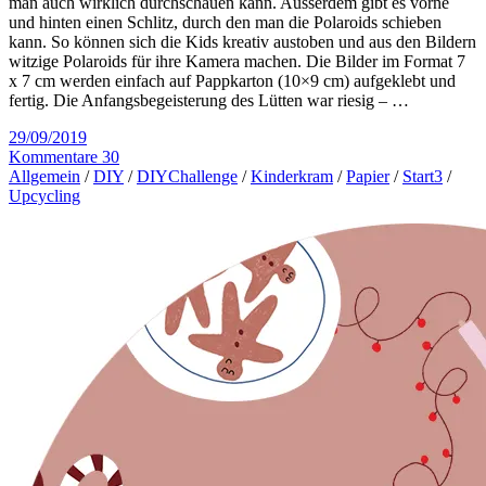
man auch wirklich durchschauen kann. Ausserdem gibt es vorne
und hinten einen Schlitz, durch den man die Polaroids schieben
kann. So können sich die Kids kreativ austoben und aus den Bildern
witzige Polaroids für ihre Kamera machen. Die Bilder im Format 7
x 7 cm werden einfach auf Pappkarton (10×9 cm) aufgeklebt und
fertig. Die Anfangsbegeisterung des Lütten war riesig – …
29/09/2019
Kommentare 30
Allgemein
/
DIY
/
DIYChallenge
/
Kinderkram
/
Papier
/
Start3
/
Upcycling