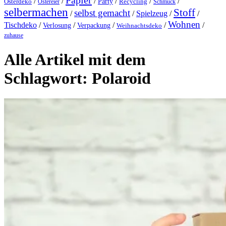
Papier
/
/
/
/
/
/
Party
Osterdeko
Ostereier
Recycling
Schmuck
selbermachen
Stoff
selbst gemacht
/
/
Spielzeug
/
/
Wohnen
Tischdeko
/
/
/
/
/
Verlosung
Verpackung
Weihnachtsdeko
zuhause
Alle Artikel mit dem
Schlagwort:
Polaroid