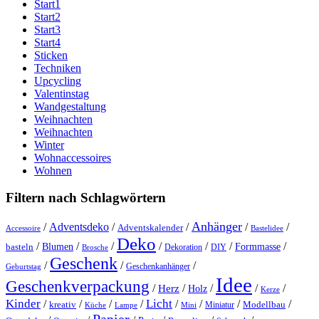
Start1
Start2
Start3
Start4
Sticken
Techniken
Upcycling
Valentinstag
Wandgestaltung
Weihnachten
Weihnachten
Winter
Wohnaccessoires
Wohnen
Filtern nach Schlagwörtern
Anhänger
/
Adventsdeko
/
/
/
/
Adventskalender
Accessoire
Bastelidee
Deko
/
/
/
/
/
/
/
Blumen
Formmasse
basteln
Dekoration
DIY
Brosche
Geschenk
/
/
/
Geschenkanhänger
Geburtstag
Idee
Geschenkverpackung
/
/
/
/
/
Herz
Holz
Kerze
Kinder
Licht
/
/
/
/
/
/
/
/
kreativ
Miniatur
Modellbau
Küche
Lampe
Mini