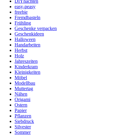
DIYnachten
easy-peasy
freebie
Fremdbasteln
Frühling
Geschenke verpacken
Geschenkideen
Halloween
Handarbeiten
Herbst
Holz
Jahreszeiten
Kinderkram
Kleinigkeiten
Möbel
Modellbau
Muttertag
Nähen
Origami
Ostern
Papier
Pflanzen
Siebdruck
Silvester
Sommer