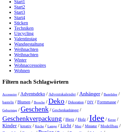
Start1
Start2
Start3
Start4
Sticken
Techniken
Upcycling
Valentinstag
Wandgestaltung
Weihnachten
Weihnachten
Winter
Wohnaccessoires
Wohnen
Filtern nach Schlagwörtern
Anhänger
/
Adventsdeko
/
/
/
/
Adventskalender
Accessoire
Bastelidee
Deko
/
/
/
/
/
/
/
Blumen
Formmasse
basteln
Dekoration
DIY
Brosche
Geschenk
/
/
/
Geschenkanhänger
Geburtstag
Idee
Geschenkverpackung
/
/
/
/
/
Herz
Holz
Kerze
Kinder
Licht
/
/
/
/
/
/
/
/
kreativ
Miniatur
Modellbau
Küche
Lampe
Mini