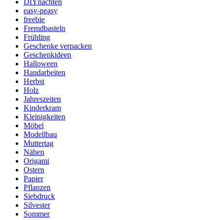
DIYnachten
easy-peasy
freebie
Fremdbasteln
Frühling
Geschenke verpacken
Geschenkideen
Halloween
Handarbeiten
Herbst
Holz
Jahreszeiten
Kinderkram
Kleinigkeiten
Möbel
Modellbau
Muttertag
Nähen
Origami
Ostern
Papier
Pflanzen
Siebdruck
Silvester
Sommer