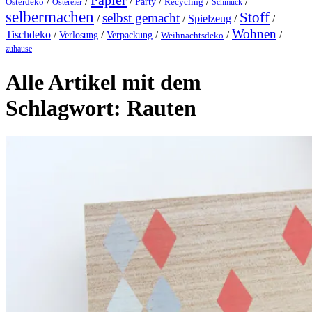
Papier
/
/
/
/
/
/
Party
Osterdeko
Ostereier
Recycling
Schmuck
selbermachen
Stoff
selbst gemacht
/
/
Spielzeug
/
/
Wohnen
Tischdeko
/
/
/
/
/
Verlosung
Verpackung
Weihnachtsdeko
zuhause
Alle Artikel mit dem
Schlagwort:
Rauten