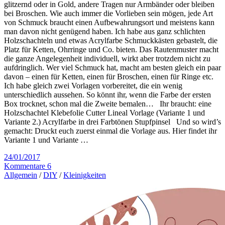
glitzernd oder in Gold, andere Tragen nur Armbänder oder bleiben
bei Broschen. Wie auch immer die Vorlieben sein mögen, jede Art
von Schmuck braucht einen Aufbewahrungsort und meistens kann
man davon nicht genügend haben. Ich habe aus ganz schlichten
Holzschachteln und etwas Acrylfarbe Schmuckkästen gebastelt, die
Platz für Ketten, Ohrringe und Co. bieten. Das Rautenmuster macht
die ganze Angelegenheit individuell, wirkt aber trotzdem nicht zu
aufdringlich. Wer viel Schmuck hat, macht am besten gleich ein paar
davon – einen für Ketten, einen für Broschen, einen für Ringe etc.
Ich habe gleich zwei Vorlagen vorbereitet, die ein wenig
unterschiedlich aussehen. So könnt ihr, wenn die Farbe der ersten
Box trocknet, schon mal die Zweite bemalen… Ihr braucht: eine
Holzschachtel Klebefolie Cutter Lineal Vorlage (Variante 1 und
Variante 2.) Acrylfarbe in drei Farbtönen Stupfpinsel Und so wird’s
gemacht: Druckt euch zuerst einmal die Vorlage aus. Hier findet ihr
Variante 1 und Variante …
24/01/2017
Kommentare 6
Allgemein
/
DIY
/
Kleinigkeiten