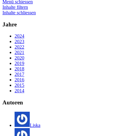
Menü schiessen
Inhalte filtern
Inhalte schliessen
Jahre
2024
2023
2022
2021
2020
2019
2018
2017
2016
2015
2014
Autoren
Liska