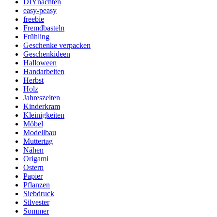
DIYnachten
easy-peasy
freebie
Fremdbasteln
Frühling
Geschenke verpacken
Geschenkideen
Halloween
Handarbeiten
Herbst
Holz
Jahreszeiten
Kinderkram
Kleinigkeiten
Möbel
Modellbau
Muttertag
Nähen
Origami
Ostern
Papier
Pflanzen
Siebdruck
Silvester
Sommer