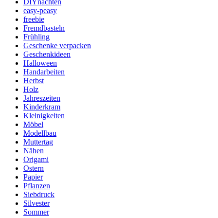
DIYnachten
easy-peasy
freebie
Fremdbasteln
Frühling
Geschenke verpacken
Geschenkideen
Halloween
Handarbeiten
Herbst
Holz
Jahreszeiten
Kinderkram
Kleinigkeiten
Möbel
Modellbau
Muttertag
Nähen
Origami
Ostern
Papier
Pflanzen
Siebdruck
Silvester
Sommer