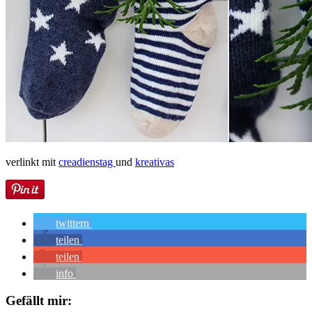
verlinkt mit
creadienstag
und
kreativas
twittern
teilen
teilen
info
Gefällt mir: