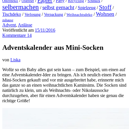
Papier
/
/
/
/
/
/
Party
Osterdeko
Ostereier
Recycling
Schmuck
selbermachen
Stoff
selbst gemacht
/
/
Spielzeug
/
/
Wohnen
Tischdeko
/
/
/
/
/
Verlosung
Verpackung
Weihnachtsdeko
zuhause
Advent
,
Anlässe
Veröffentlicht am
15/11/2016
Kommentare 14
Adventskalender aus Mini-Socken
von
Liska
Wofür so ein Baby alles gut sein kann – zum Beispiel, um einen auf
eine Adventskalender-Idee zu bringen. Als ich neulich einen Packen
Mini-Socken gekauft und vor mir ausgebreitet habe, erinnerte mich
das ganze so an einen weihnachtlichen Kaminsims. Die Socken sind
natürlich zu klein, um als Weihnachts- oder Nikolaussocke
durchzugehen, aber für einen Adventskalender haben sie genau die
richtige Größe!