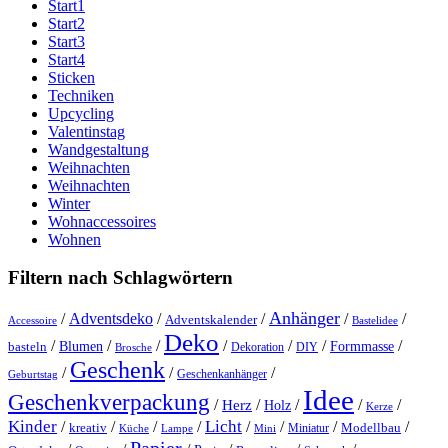
Start1
Start2
Start3
Start4
Sticken
Techniken
Upcycling
Valentinstag
Wandgestaltung
Weihnachten
Weihnachten
Winter
Wohnaccessoires
Wohnen
Filtern nach Schlagwörtern
Anhänger
/
Adventsdeko
/
/
/
/
Adventskalender
Accessoire
Bastelidee
Deko
/
/
/
/
/
/
/
Blumen
Formmasse
basteln
Dekoration
DIY
Brosche
Geschenk
/
/
/
Geschenkanhänger
Geburtstag
Idee
Geschenkverpackung
/
/
/
/
/
Herz
Holz
Kerze
Kinder
Licht
/
/
/
/
/
/
/
/
kreativ
Miniatur
Modellbau
Küche
Lampe
Mini