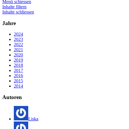
Menü schiessen
Inhalte filtern
Inhalte schliessen
Jahre
2024
2023
2022
2021
2020
2019
2018
2017
2016
2015
2014
Autoren
Liska