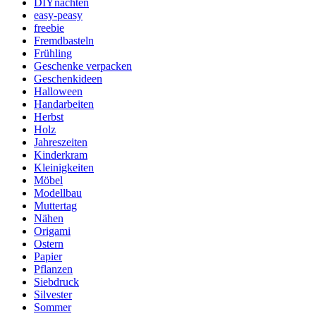
DIYnachten
easy-peasy
freebie
Fremdbasteln
Frühling
Geschenke verpacken
Geschenkideen
Halloween
Handarbeiten
Herbst
Holz
Jahreszeiten
Kinderkram
Kleinigkeiten
Möbel
Modellbau
Muttertag
Nähen
Origami
Ostern
Papier
Pflanzen
Siebdruck
Silvester
Sommer