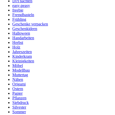
DIYnachten
easy-peasy
freebie
Fremdbasteln
Frühling
Geschenke verpacken
Geschenkideen
Halloween
Handarbeiten
Herbst
Holz
Jahreszeiten
Kinderkram
Kleinigkeiten
Möbel
Modellbau
Muttertag
Nähen
Origami
Ostern
Papier
Pflanzen
Siebdruck
Silvester
Sommer