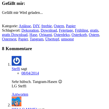
Gefällt mir:
Gefällt mir
Wird geladen...
Kategorie:
Anlässe
,
DIY
,
freebie
,
Ostern
,
Papier
Schlagwort:
Dekoration
,
Download
,
Feiertage
,
Frühling
,
gratis
,
gratis Download
,
Hase
,
Origami
,
Osterdeko
,
Osterkorb
,
Ostern
,
Osternest
,
Papier
,
Tangram
,
Übertopf
,
umsonst
8 Kommentare
Steffi
sagt
08/04/2014
Sehr hübsch. Tangram-Hasen 😉
LG Steffi
Antworten