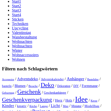
Start1
Start2
Start3
Start4
Sticken
Techniken
Upcycling
Valentinstag
Wandgestaltung
Weihnachten
Weihnachten
Winter
Wohnaccessoires
Wohnen
Filtern nach Schlagwörtern
Anhänger
/
Adventsdeko
/
/
/
/
Adventskalender
Accessoire
Bastelidee
Deko
/
/
/
/
/
/
/
Blumen
Formmasse
basteln
Dekoration
DIY
Brosche
Geschenk
/
/
/
Geschenkanhänger
Geburtstag
Idee
Geschenkverpackung
/
/
/
/
/
Herz
Holz
Kerze
Kinder
Licht
/
/
/
/
/
/
/
/
kreativ
Miniatur
Modellbau
Küche
Lampe
Mini