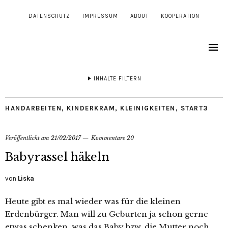
DATENSCHUTZ
IMPRESSUM
ABOUT
KOOPERATION
INHALTE FILTERN
HANDARBEITEN
,
KINDERKRAM
,
KLEINIGKEITEN
,
START3
Veröffentlicht am
21/02/2017
Kommentare 20
Babyrassel häkeln
von
Liska
Heute gibt es mal wieder was für die kleinen
Erdenbürger. Man will zu Geburten ja schon gerne
etwas schenken, was das Baby bzw. die Mutter noch