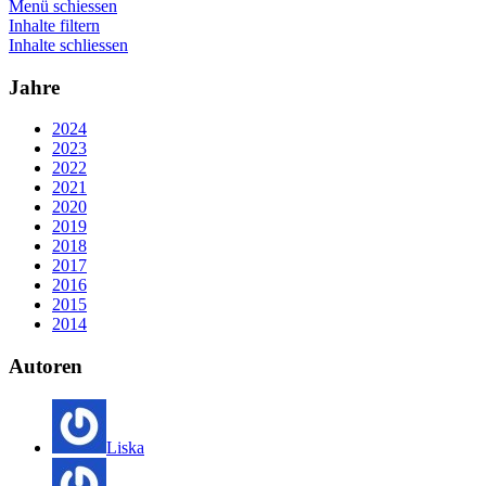
Menü schiessen
Inhalte filtern
Inhalte schliessen
Jahre
2024
2023
2022
2021
2020
2019
2018
2017
2016
2015
2014
Autoren
Liska