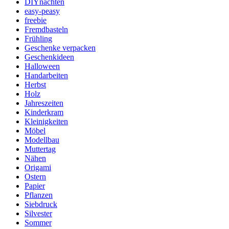
DIYnachten
easy-peasy
freebie
Fremdbasteln
Frühling
Geschenke verpacken
Geschenkideen
Halloween
Handarbeiten
Herbst
Holz
Jahreszeiten
Kinderkram
Kleinigkeiten
Möbel
Modellbau
Muttertag
Nähen
Origami
Ostern
Papier
Pflanzen
Siebdruck
Silvester
Sommer