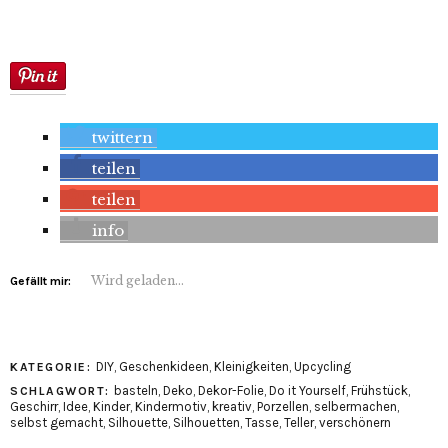
twittern
teilen
teilen
info
Wird geladen...
Gefällt mir:
DIY
,
Geschenkideen
,
Kleinigkeiten
,
Upcycling
KATEGORIE:
basteln
,
Deko
,
Dekor-Folie
,
Do it Yourself
,
Frühstück
,
SCHLAGWORT:
Geschirr
,
Idee
,
Kinder
,
Kindermotiv
,
kreativ
,
Porzellen
,
selbermachen
,
selbst gemacht
,
Silhouette
,
Silhouetten
,
Tasse
,
Teller
,
verschönern