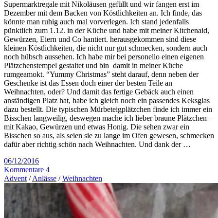
Supermarktregale mit Nikoläusen gefüllt und wir fangen erst im
Dezember mit dem Backen von Köstlichkeiten an. Ich finde, das
könnte man ruhig auch mal vorverlegen. Ich stand jedenfalls
pünktlich zum 1.12. in der Küche und habe mit meiner Kitchenaid,
Gewürzen, Eiern und Co hantiert. herausgekommen sind diese
kleinen Köstlichkeiten, die nicht nur gut schmecken, sondern auch
noch hübsch aussehen. Ich habe mir bei personello einen eigenen
Plätzchenstempel gestaltet und bin damit in meiner Küche
rumgeamokt. “Yummy Christmas” steht darauf, denn neben der
Geschenke ist das Essen doch einer der besten Teile an
Weihnachten, oder? Und damit das fertige Gebäck auch einen
anständigen Platz hat, habe ich gleich noch ein passendes Keksglas
dazu bestellt. Die typischen Mürbeteigplätzchen finde ich immer ein
Bisschen langweilig, deswegen mache ich lieber braune Plätzchen –
mit Kakao, Gewürzen und etwas Honig. Die sehen zwar ein
Bisschen so aus, als seien sie zu lange im Ofen gewesen, schmecken
dafür aber richtig schön nach Weihnachten. Und dank der …
06/12/2016
Kommentare 4
Advent
/
Anlässe
/
Weihnachten