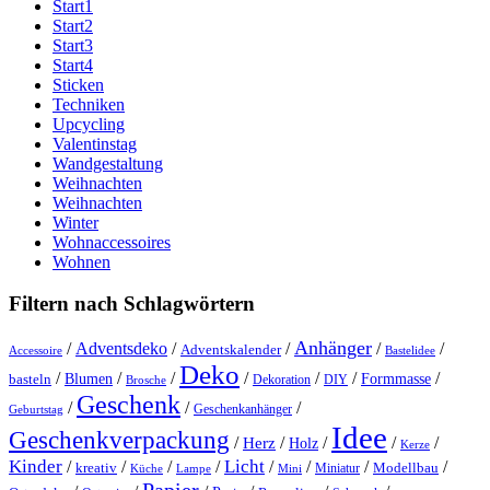
Start1
Start2
Start3
Start4
Sticken
Techniken
Upcycling
Valentinstag
Wandgestaltung
Weihnachten
Weihnachten
Winter
Wohnaccessoires
Wohnen
Filtern nach Schlagwörtern
Anhänger
/
Adventsdeko
/
/
/
/
Adventskalender
Accessoire
Bastelidee
Deko
/
/
/
/
/
/
/
Blumen
Formmasse
basteln
Dekoration
DIY
Brosche
Geschenk
/
/
/
Geschenkanhänger
Geburtstag
Idee
Geschenkverpackung
/
/
/
/
/
Herz
Holz
Kerze
Kinder
Licht
/
/
/
/
/
/
/
/
kreativ
Miniatur
Modellbau
Küche
Lampe
Mini