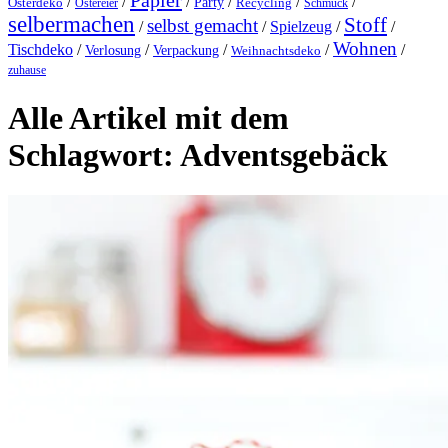
Papier
/
/
/
/
/
/
Party
Osterdeko
Ostereier
Recycling
Schmuck
selbermachen
Stoff
selbst gemacht
/
/
Spielzeug
/
/
Wohnen
Tischdeko
/
/
/
/
/
Verlosung
Verpackung
Weihnachtsdeko
zuhause
Alle Artikel mit dem
Schlagwort:
Adventsgebäck