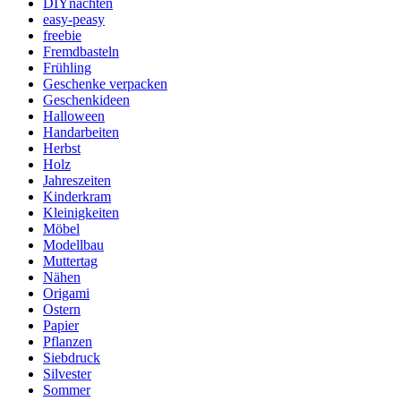
DIYnachten
easy-peasy
freebie
Fremdbasteln
Frühling
Geschenke verpacken
Geschenkideen
Halloween
Handarbeiten
Herbst
Holz
Jahreszeiten
Kinderkram
Kleinigkeiten
Möbel
Modellbau
Muttertag
Nähen
Origami
Ostern
Papier
Pflanzen
Siebdruck
Silvester
Sommer