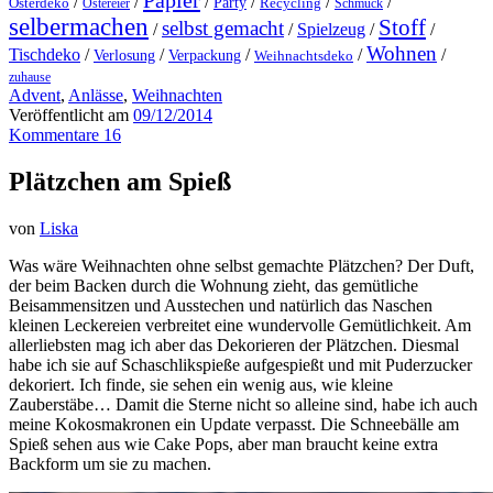
Papier
/
/
/
/
/
/
Party
Osterdeko
Ostereier
Recycling
Schmuck
selbermachen
Stoff
selbst gemacht
/
/
Spielzeug
/
/
Wohnen
Tischdeko
/
/
/
/
/
Verlosung
Verpackung
Weihnachtsdeko
zuhause
Advent
,
Anlässe
,
Weihnachten
Veröffentlicht am
09/12/2014
Kommentare 16
Plätzchen am Spieß
von
Liska
Was wäre Weihnachten ohne selbst gemachte Plätzchen? Der Duft,
der beim Backen durch die Wohnung zieht, das gemütliche
Beisammensitzen und Ausstechen und natürlich das Naschen
kleinen Leckereien verbreitet eine wundervolle Gemütlichkeit. Am
allerliebsten mag ich aber das Dekorieren der Plätzchen. Diesmal
habe ich sie auf Schaschlikspieße aufgespießt und mit Puderzucker
dekoriert. Ich finde, sie sehen ein wenig aus, wie kleine
Zauberstäbe… Damit die Sterne nicht so alleine sind, habe ich auch
meine Kokosmakronen ein Update verpasst. Die Schneebälle am
Spieß sehen aus wie Cake Pops, aber man braucht keine extra
Backform um sie zu machen.