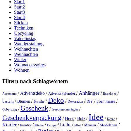
Start1
Start2
Start3
Start4
Sticken
Techniken
Upcycling
Valentinstag
Wandgestaltung
Weihnachten
Weihnachten
Winter
Wohnaccessoires
Wohnen
Filtern nach Schlagwörtern
Anhänger
/
Adventsdeko
/
/
/
/
Adventskalender
Accessoire
Bastelidee
Deko
/
/
/
/
/
/
/
Blumen
Formmasse
basteln
Dekoration
DIY
Brosche
Geschenk
/
/
/
Geschenkanhänger
Geburtstag
Idee
Geschenkverpackung
/
/
/
/
/
Herz
Holz
Kerze
Kinder
Licht
/
/
/
/
/
/
/
/
kreativ
Miniatur
Modellbau
Küche
Lampe
Mini