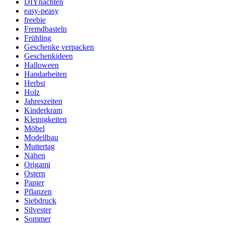
DIYnachten
easy-peasy
freebie
Fremdbasteln
Frühling
Geschenke verpacken
Geschenkideen
Halloween
Handarbeiten
Herbst
Holz
Jahreszeiten
Kinderkram
Kleinigkeiten
Möbel
Modellbau
Muttertag
Nähen
Origami
Ostern
Papier
Pflanzen
Siebdruck
Silvester
Sommer