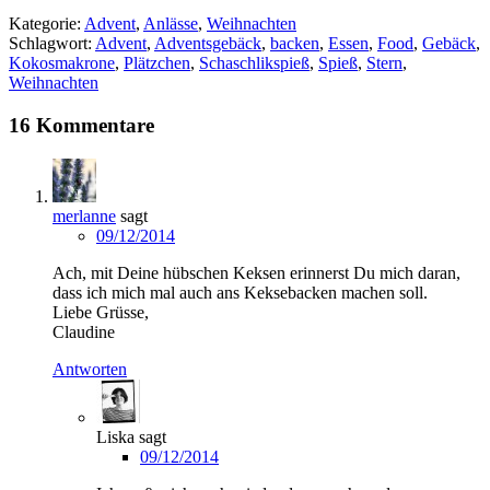
Kategorie:
Advent
,
Anlässe
,
Weihnachten
Schlagwort:
Advent
,
Adventsgebäck
,
backen
,
Essen
,
Food
,
Gebäck
,
Kokosmakrone
,
Plätzchen
,
Schaschlikspieß
,
Spieß
,
Stern
,
Weihnachten
16 Kommentare
merlanne
sagt
09/12/2014
Ach, mit Deine hübschen Keksen erinnerst Du mich daran,
dass ich mich mal auch ans Keksebacken machen soll.
Liebe Grüsse,
Claudine
Antworten
Liska
sagt
09/12/2014