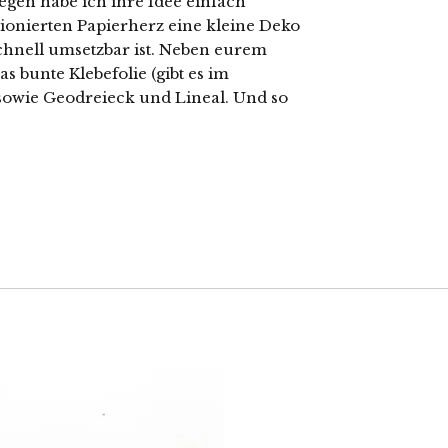
egen habe ich ihre Idee einfach
ionierten Papierherz eine kleine Deko
schnell umsetzbar ist. Neben eurem
s bunte Klebefolie (gibt es im
e sowie Geodreieck und Lineal. Und so