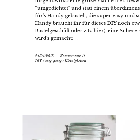
nirgendwo so eine große Fläche frei. Desw
“umgedichtet” und statt einem überdimens
für’s Handy gebastelt, die super easy und 
Handy braucht ihr für dieses DIY noch etwa
Bastelgeschäft oder z.B. hier), eine Scher
wird’s gemacht: …
24/04/2015
Kommentare 11
DIY
/
easy-peasy
/
Kleinigkeiten