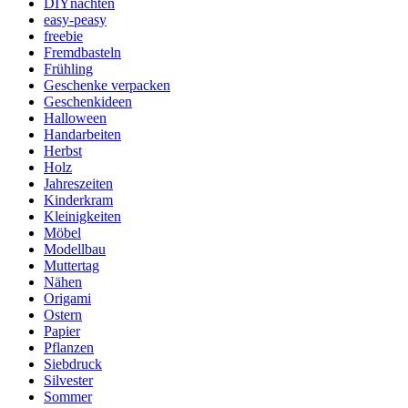
DIYnachten
easy-peasy
freebie
Fremdbasteln
Frühling
Geschenke verpacken
Geschenkideen
Halloween
Handarbeiten
Herbst
Holz
Jahreszeiten
Kinderkram
Kleinigkeiten
Möbel
Modellbau
Muttertag
Nähen
Origami
Ostern
Papier
Pflanzen
Siebdruck
Silvester
Sommer