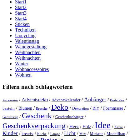
Start1
Start2
Start3
Start4
Sticken
Techniken
Upcycling
Valentinstag
Wandgestaltung
Weihnachten
Weihnachten
Winter
Wohnaccessoires
Wohnen
Filtern nach Schlagwörtern
Anhänger
/
Adventsdeko
/
/
/
/
Adventskalender
Accessoire
Bastelidee
Deko
/
/
/
/
/
/
/
Blumen
Formmasse
basteln
Dekoration
DIY
Brosche
Geschenk
/
/
/
Geschenkanhänger
Geburtstag
Idee
Geschenkverpackung
/
/
/
/
/
Herz
Holz
Kerze
Kinder
Licht
/
/
/
/
/
/
/
/
kreativ
Miniatur
Modellbau
Küche
Lampe
Mini