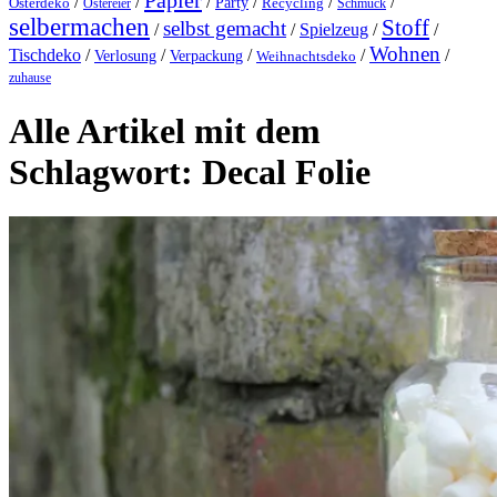
Papier
/
/
/
/
/
/
Party
Osterdeko
Ostereier
Recycling
Schmuck
selbermachen
Stoff
selbst gemacht
/
/
Spielzeug
/
/
Wohnen
Tischdeko
/
/
/
/
/
Verlosung
Verpackung
Weihnachtsdeko
zuhause
Alle Artikel mit dem
Schlagwort:
Decal Folie