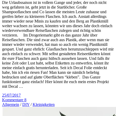
Die Urlaubssaison ist in vollem Gange und jeder, der noch nicht
weg gefahren ist, geht jetzt in die Startlöcher. Große
Shampooflaschen und Co lassen die meisten Leute zuhause und
greifen lieber zu kleineren Flaschen. Ich auch. Anstatt allerdings
immer wieder neue Minis zu kaufen und den Berg an Plastikmüll
weiter wachsen zu lassen, könnten wir uns dieses Jahr doch einfach
wiederverwendbare Reiseflaschen zulegen und richtig schön
verzieren. Im Drogeriemarkt gibt es das ganze Jahr über
Reiseflaschen. Die sind zwar auch aus Plastik, aber wenn man sie
immer wieder verwendet, hat man so auch ein wenig Plastikmüll
gespart. Und ganz ehrlich: Glasflaschen herumzuschleppen wird mir
auch einfach zu schwer. Mit selbst gestalteten Reiseetiketten könnt
ihr eure Flaschen auch ganz hübsch aussehen lassen. Und falls ihr
keine Zeit oder Lust habt, selbst Etiketten zu entwerfen, könnt ihr
meine einfach gratis herunterladen. Seit ich Decal Folie entdeckt
habe, bin ich ein riesen Fan! Man kann sie nämlich beliebig
bedrucken und auf glatte Oberflächen “kleben”. Das Ganze
funktioniert ganz einfach! Hier könnt ihr euch mein erstes Projekt
mit Decal …
25/07/2017
Kommentare 8
Allgemein
/
DIY
/
Kleinigkeiten