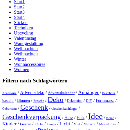
Start1
Start2
Start3
Start4
Sticken
Techniken
Upcycling
Valentinstag
Wandgestaltung
Weihnachten
Weihnachten
Winter
Wohnaccessoires
Wohnen
Filtern nach Schlagwörtern
Anhänger
/
Adventsdeko
/
/
/
/
Adventskalender
Accessoire
Bastelidee
Deko
/
/
/
/
/
/
/
Blumen
Formmasse
basteln
Dekoration
DIY
Brosche
Geschenk
/
/
/
Geschenkanhänger
Geburtstag
Idee
Geschenkverpackung
/
/
/
/
/
Herz
Holz
Kerze
Kinder
Licht
/
/
/
/
/
/
/
/
kreativ
Miniatur
Modellbau
Küche
Lampe
Mini