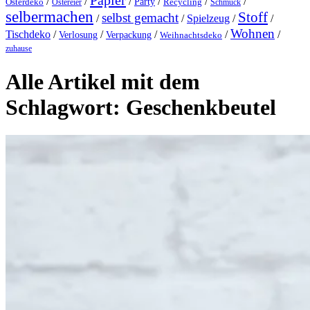
Papier
/
/
/
/
/
/
Party
Osterdeko
Ostereier
Recycling
Schmuck
selbermachen
Stoff
selbst gemacht
/
/
Spielzeug
/
/
Wohnen
Tischdeko
/
/
/
/
/
Verlosung
Verpackung
Weihnachtsdeko
zuhause
Alle Artikel mit dem
Schlagwort:
Geschenkbeutel