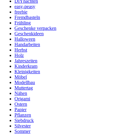
DIYnachten
easy-peasy
freebie
Fremdbasteln
Frühling
Geschenke verpacken
Geschenkideen
Halloween
Handarbeiten
Herbst
Holz
Jahreszeiten
Kinderkram
Kleinigkeiten
Möbel
Modellbau
Muttertag
Nähen
Origami
Ostern
Papier
Pflanzen
Siebdruck
Silvester
Sommer