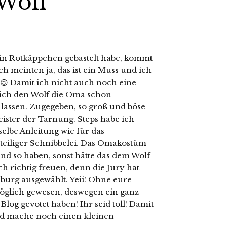
Wolf
ein Rotkäppchen gebastelt habe, kommt
ch meinten ja, das ist ein Muss und ich
t 😉 Damit ich nicht auch noch eine
ch den Wolf die Oma schon
 lassen. Zugegeben, so groß und böse
Meister der Tarnung. Steps habe ich
eselbe Anleitung wie für das
nteiliger Schnibbelei. Das Omakostüm
und so haben, sonst hätte das dem Wolf
ch richtig freuen, denn die Jury hat
urg ausgewählt. Yeii! Ohne eure
möglich gewesen, deswegen ein ganz
log gevotet haben! Ihr seid toll! Damit
nd mache noch einen kleinen