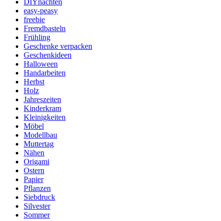
DIYnachten
easy-peasy
freebie
Fremdbasteln
Frühling
Geschenke verpacken
Geschenkideen
Halloween
Handarbeiten
Herbst
Holz
Jahreszeiten
Kinderkram
Kleinigkeiten
Möbel
Modellbau
Muttertag
Nähen
Origami
Ostern
Papier
Pflanzen
Siebdruck
Silvester
Sommer