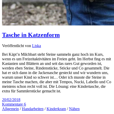
Tasche in Katzenform
Veröffentlicht von
Liska
Bei Käpt’n Milchbart steht Steine sammeln ganz hoch im Kurs,
wenn es um Freizeitaktivitäten im Freien geht. Im Herbst fing es mit
Kastanien und Blättern an und seit das rares Gut geworden ist,
werden eben Steine, Rindenstücke, Stöcke und Co gesammelt. Die
hat er sich dann in die Jackenasche gesteckt und wir wundern uns,
warum unser Kind so schwer ist… Oder ich musste die Steine in
meine Tasche machen, die aber mit Tempos, Nucki, Labello und Co
meistens schon recht voll ist. Die Lösung: eine Kindertasche, die
extra für Sammlerstücke gemacht ist.
20/02/2018
Kommentare 6
Allgemein
/
Handarbeiten
/
Kinderkram
/
Nähen