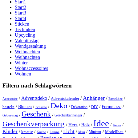
Start1
Start2
Start3
Start4
Sticken
Techniken
Upcycling
Valentinstag
Wandgestaltung
Weihnachten
Weihnachten
Winter
Wohnaccessoires
Wohnen
Filtern nach Schlagwörtern
Anhänger
/
Adventsdeko
/
/
/
/
Adventskalender
Accessoire
Bastelidee
Deko
/
/
/
/
/
/
/
Blumen
Formmasse
basteln
Dekoration
DIY
Brosche
Geschenk
/
/
/
Geschenkanhänger
Geburtstag
Idee
Geschenkverpackung
/
/
/
/
/
Herz
Holz
Kerze
Kinder
Licht
/
/
/
/
/
/
/
/
kreativ
Miniatur
Modellbau
Küche
Lampe
Mini